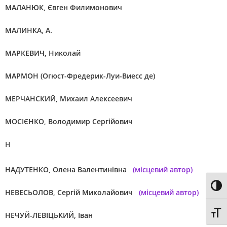
МАЛАНЮК, Євген Филимонович
МАЛИНКА, А.
МАРКЕВИЧ, Николай
МАРМОН (Огюст-Фредерик-Луи-Виесс де)
МЕРЧАНСКИЙ, Михаил Алексеевич
МОСІЄНКО, Володимир Сергійович
Н
НАДУТЕНКО, Олена Валентинівна
(місцевий автор)
Toggl
НЕВЕСЬОЛОВ, Сергій Миколайович
(місцевий автор)
Toggl
НЕЧУЙ-ЛЕВІЦЬКИЙ, Іван