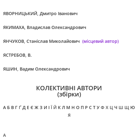
ЯВОРНИЦЬКИЙ, Дмитро Іванович
ЯКИМАХА, Владислав Олександрович
ЯНЧУКОВ, Станіслав Миколайович
(місцевий автор)
ЯСТРЕБОВ, В.
ЯШИН, Вадим Олександрович
КОЛЕКТИВНІ АВТОРИ
(збірки)
А
Б
В
Г
Ґ
Д
Е
Є
Ж
З
И
І
Ї Й
К
Л
М
Н
О
П
Р
С
Т
У
Ф Х Ц
Ч
Ш Щ
Ю
Я
А