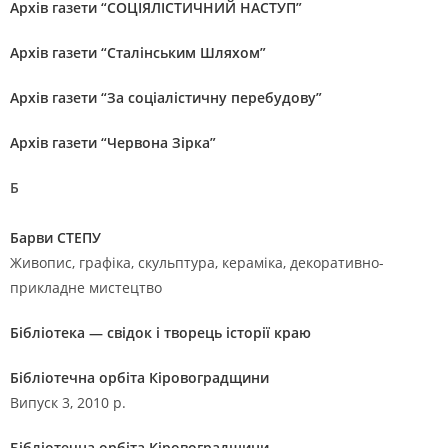
Архів газети “СОЦІЯЛІСТИЧНИЙ НАСТУП”
Архів газети “Сталінським Шляхом”
Архів газети “За соціалістичну перебудову”
Архів газети “Червона Зірка”
Б
Барви СТЕПУ
Живопис, графіка, скульптура, кераміка, декоративно-
прикладне мистецтво
Бібліотека — свідок і творець історії краю
Бібліотечна орбіта Кіровоградщини
Випуск 3, 2010 р.
Бібліотечна орбіта Кіровоградщини