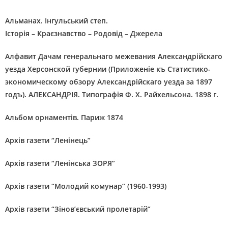
Альманах. Інгульський степ.
Історія – Краєзнавство – Родовід – Джерела
Алфавит Дачам генеральнаго межевания Александрійскаго
уезда Херсонской губернии (Приложеніе къ Статистико-
экономическому обзору Александрійскаго уезда за 1897
годъ). АЛЕКСАНДРІЯ. Типографія Ф. Х. Райхельсона. 1898 г.
Альбом орнаментів. Париж 1874
Архів газети “Ленінець”
Архів газети “Ленінська ЗОРЯ”
Архів газети “Молодий комунар” (1960-1993)
Архів газети “Зінов’євський пролетарій”