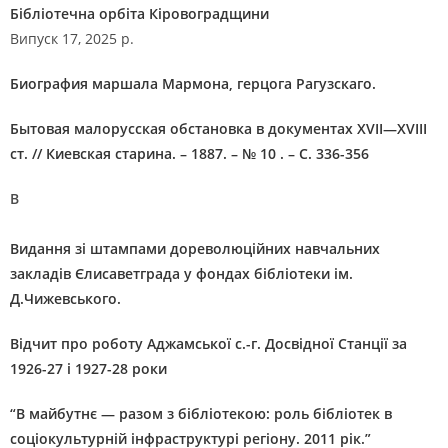
Бібліотечна орбіта Кіровоградщини
Випуск 17, 2025 р.
Биография маршала Мармона, герцога Рагузскаго.
Бытовая малорусская обстановка в документах XVII—XVIII
ст. // Киевская старина. – 1887. – № 10 . – С. 336-356
В
Видання зі штампами дореволюційних навчальних
закладів Єлисаветграда у фондах бібліотеки ім.
Д.Чижевського.
Відчит про роботу Аджамської с.-г. Досвідної Станції за
1926-27 і 1927-28 роки
“В майбутнє — разом з бібліотекою: роль бібліотек в
соціокультурній інфраструктурі регіону. 2011 рік.”