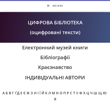
МЕНЮ
ЦИФРОВА БІБЛІОТЕКА
(оцифровані тексти)
Електронний музей книги
Бібліографії
Краєзнавство
ІНДИВІДУАЛЬНІ АВТОРИ
А
Б
В
Г
Ґ
Д
Е
Є
Ж
З
И
І
Ї
Й
К
Л
М
Н
О
П
Р
С
Т
У
Ф
Х
Ц
Ч
Ш
Щ
Ю
Я