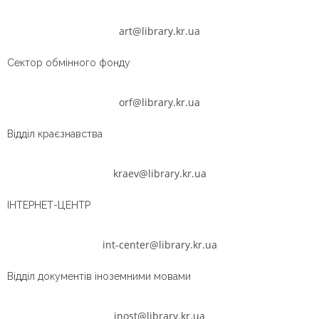
art@library.kr.ua
Сектор обмінного фонду
orf@library.kr.ua
Відділ краєзнавства
kraev@library.kr.ua
IНТЕРНЕТ-ЦЕНТР
int-center@library.kr.ua
Відділ документів іноземними мовами
inost@library.kr.ua