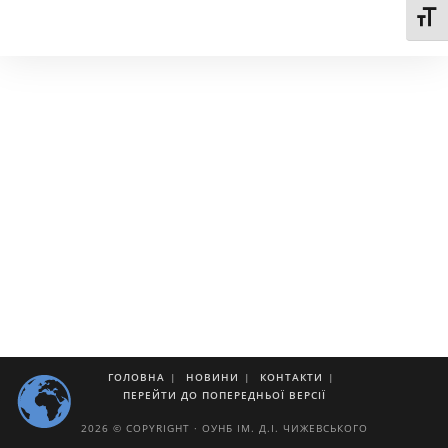
Toggl
ГОЛОВНА
НОВИНИ
КОНТАКТИ
ПЕРЕЙТИ ДО ПОПЕРЕДНЬОЇ ВЕРСІЇ
2026 © COPYRIGHT · ОУНБ ІМ. Д.І. ЧИЖЕВСЬКОГО