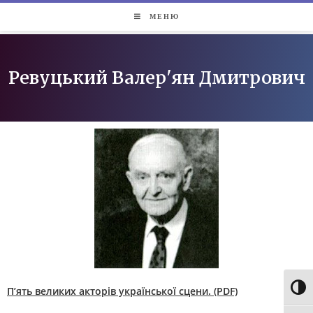
МЕНЮ
Ревуцький Валер'ян Дмитрович
Toggl
П’ять великих акторів української сцени. (PDF)