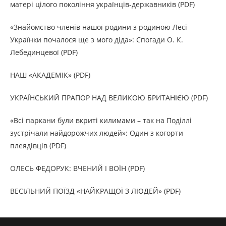
матері цілого покоління українців-державників (PDF)
«Знайомство членів нашої родини з родиною Лесі
Українки почалося ще з мого діда»: Спогади О. К.
Лебединцевої (PDF)
НАШ «АКАДЕМІК» (PDF)
УКРАЇНСЬКИЙ ПРАПОР НАД ВЕЛИКОЮ БРИТАНІЄЮ (PDF)
«Всі паркани були вкриті килимами – так на Поділлі
зустрічали найдорожчих людей»: Один з когорти
плеядівців (PDF)
ОЛЕСЬ ФЕДОРУК: ВЧЕНИЙ І ВОЇН (PDF)
ВЕСІЛЬНИЙ ПОЇЗД «НАЙКРАЩОЇ З ЛЮДЕЙ» (PDF)