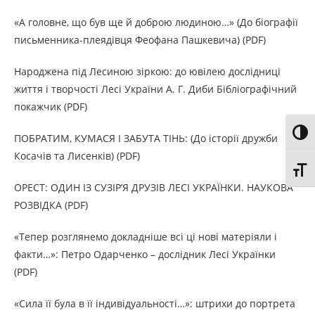
«А головне, що був ще й доброю людиною…» (До біографії
письменника-плеядівця Феофана Пашкевича) (PDF)
Народжена під Лесиною зіркою: до ювілею дослідниці
життя і творчості Лесі України А. Г. Диби Бібліографічний
покажчик (PDF)
Toggl
ПОБРАТИМ, КУМАСЯ І ЗАБУТА ТІНЬ: (До історії дружби
Косачів та Лисенків) (PDF)
Toggl
ОРЕСТ: ОДИН ІЗ СУЗІР’Я ДРУЗІВ ЛЕСІ УКРАЇНКИ. НАУКОВА
РОЗВІДКА (PDF)
«Тепер розглянемо докладніше всі ці нові матеріяли і
факти…»: Петро Одарченко – дослідник Лесі Українки
(PDF)
«Сила її була в її індивідуальності…»: штрихи до портрета