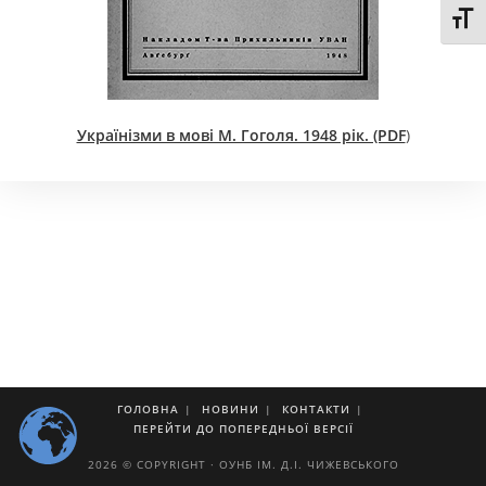
Toggl
Українізми в мові М. Гоголя. 1948 рік. (PDF
)
ГОЛОВНА
НОВИНИ
КОНТАКТИ
ПЕРЕЙТИ ДО ПОПЕРЕДНЬОЇ ВЕРСІЇ
2026 © COPYRIGHT · ОУНБ ІМ. Д.І. ЧИЖЕВСЬКОГО