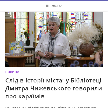
Перейти
МЕНЮ
до
вмісту
НОВИНИ
Слід в історії міста: у Бібліотеці
Дмитра Чижевського говорили
про караїмів
Нещодавно у відділі мистецтв Обласної універсальної