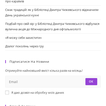
про караїмів
Смак традицій: як у Бібліотеці Дмитра Чижевського відзначили
День української кухні
Подбай про свій зір: у Бібліотеці Дмитра Чижевського відбулася
вулична акція до Міжнародного дня офтальмології
«Я можу себе захистити»
Діалог поколінь через гру
Підписатися На Новини
Отримуйте найновіший вміст кілька разів на місяць!
ОК
Я даю дозвіл на обробку моїх даних