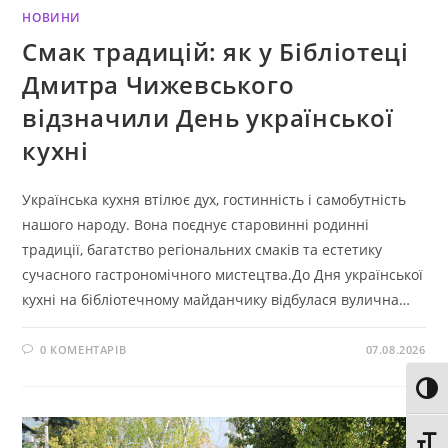
НОВИНИ
Смак традицій: як у Бібліотеці
Дмитра Чижевського
відзначили День української
кухні
Українська кухня втілює дух, гостинність і самобутність
нашого народу. Вона поєднує старовинні родинні
традиції, багатство регіональних смаків та естетику
сучасного гастрономічного мистецтва.До Дня української
кухні на бібліотечному майданчику відбулася вулична…
0 КОМЕНТАРІВ
07.08.2026
Toggl
Toggl