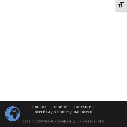
Toggl
ГОЛОВНА
НОВИНИ
КОНТАКТИ
ПЕРЕЙТИ ДО ПОПЕРЕДНЬОЇ ВЕРСІЇ
2026 © COPYRIGHT · ОУНБ ІМ. Д.І. ЧИЖЕВСЬКОГО