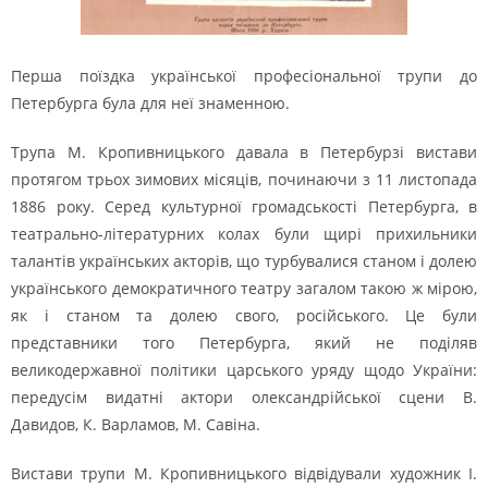
Перша поїздка української професіональної трупи до
Петербурга була для неї знаменною.
Трупа М. Кропивницького давала в Петербурзі вистави
протягом трьох зимових місяців, починаючи з 11 листопада
1886 року. Серед культурної громадськості Петербурга, в
театрально-літературних колах були щирі прихильники
талантів українських акторів, що турбувалися станом і долею
українського демократичного театру загалом такою ж мірою,
як і станом та долею свого, російського. Це були
представники того Петербурга, який не поділяв
великодержавної політики царського уряду щодо України:
передусім видатні актори олександрійської сцени В.
Давидов, К. Варламов, М. Савіна.
Вистави трупи М. Кропивницького відвідували художник І.