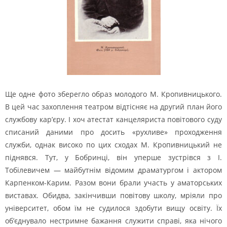
Ще одне фото зберегло образ молодого М. Кропивницького.
В цей час захоплення театром відтісняє на другий план його
службову кар’єру. І хоч атестат канцеляриста повітового суду
списаний даними про досить «рухливе» проходження
служби, однак високо по цих сходах М. Кропивницький не
піднявся. Тут, у Бобринці, він уперше зустрівся з І.
Тобілевичем — майбутнім відомим драматургом і актором
Карпенком-Карим. Разом вони брали участь у аматорських
виставах. Обидва, закінчивши повітову школу, мріяли про
університет, обом їм не судилося здобути вищу освіту. Їх
об’єднувало нестримне бажання служити справі, яка нічого