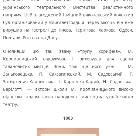
українського театрального мистецтва реалістичного
напряму. Цей злагоджений і міцний виконавський колектив
був організований у Єлисаветграді, а через місяць він вже
вирушив на гастролі до Києва, Чернігова, Харкова, Одеси,
Полтави, Ростова-на-Дону.
Очоливши цю так звану «трупу корифеїв», М.
Кропивницький відшукував і виховував для сцени
талановитих митців. Вони, тоді ще його учні, — М.
Заньковецька, П. Саксаганський, М. Садовський, Г.
Затиркевич-Карпинська, І. Карпенко-Карий, Н. Садовська-
Барілотті, — актори школи М. Кропивницького високо
піднесли згодом гасло народності мистецтва українського
театру.
1883