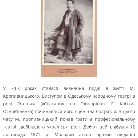
У 70-х роках сталася визначна подія в житті М.
Кропивницького. Виступом в Одеському народному театрі в
ролі Отецька («Сватання на Гончарівці» Г. Квітки-
Основ’яненка) починається його сценічна біографія. З цього
часу М. Кропивницький почав грати а професіональному
театрі здебільшого українські ролі. Дебют цей відбувся 12
листопада 1871 р. Молодий актор вразив глядачів