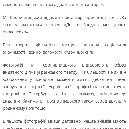
сьменства ім’я визначного драматичного автора».
М. Кропивницький відомий і як автор ліричних пісень «За
сонцем хмаронька пливе», «Де ти бродиш, моя доле»,
«Соловейко».
Вся творча діяльність митця сповнена соціальної
значимості, ідейної вагомості, художньої сили.
Фотографії М. Кропивницького відтворюють образ
видатного діяча українського театру. На більшості з них він
зображений у поворотні моменти життя: дебют на сцені,
заснування першої української професіональної трупи,
гастролі в Петербурзі та ін. На знімках, вміщених до
видання, бачимо М. Кропивницького також серед друзів, у
родинному колі тощо.
Більшість фотографій митця датовано. Решта знімків мають
приблизні дати і тому подані під ілюстраціями в квадратних