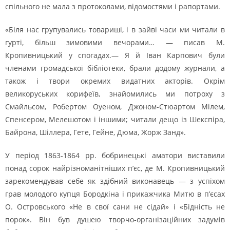
спільного не мала з протоколами, відомостями і рапортами.
«Біля нас групувались товариші, і в зайві часи ми читали в
гурті, більш зимовими вечорами… — писав М.
Кропивницький у спогадах.— Я й Іван Карпович були
членами громадської бібліотеки, брали додому журнали, а
також і твори окремих видатних акторів. Окрім
великоруських корифеїв, знайомились ми потроху з
Смайльсом, Робертом Оуеном, Джоном-Стюартом Мілем,
Спенсером, Мелешотом і іншими; читали дещо із Шекспіра,
Байрона, Шіллера, Гете, Гейне, Дюма, Жорж Занд».
У період 1863-1864 рр. бобринецькі аматори виставили
понад сорок найрізноманітніших п’єс, де М. Кропивницький
зарекомендував себе як здібний виконавець — з успіхом
грав молодого купця Бородкіна і прикажчика Митю в п’єсах
О. Островського «Не в свої сани не сідай» і «Бідність не
порок». Він був душею творчо-організаційних задумів