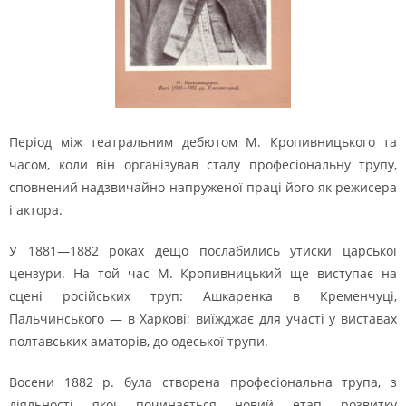
Період між театральним дебютом М. Кропивницького та
часом, коли він організував сталу професіональну трупу,
сповнений надзвичайно напруженої праці його як режисера
і актора.
У 1881—1882 роках дещо послабились утиски царської
цензури. На той час М. Кропивницький ще виступає на
сцені російських труп: Ашкаренка в Кременчуці,
Пальчинського — в Харкові; виїжджає для участі у виставах
полтавських аматорів, до одеської трупи.
Восени 1882 р. була створена професіональна трупа, з
діяльності якої починається новий етап розвитку