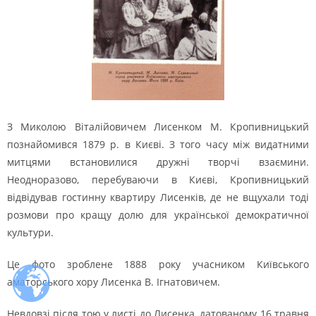
З Миколою Віталійовичем Лисенком М. Кропивницький
познайомився 1879 р. в Києві. З того часу між видатними
митцями встановилися дружні творчі взаємини.
Неодноразово, перебуваючи в Києві, Кропивницький
відвідував гостинну квартиру Лисенків, де не вщухали тоді
розмови про кращу долю для української демократичної
культури.
Це фото зроблене 1888 року учасником Київського
аматорського хору Лисенка В. Ігнатовичем.
Невдовзі після тою у листі до Лисенка, датованому 16 травня