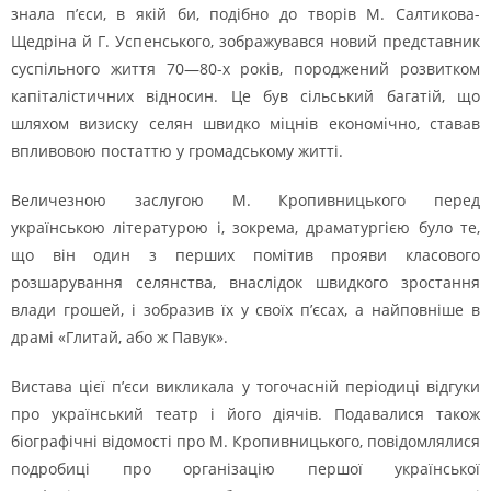
знала п’єси, в якій би, подібно до творів М. Салтикова-
Щедріна й Г. Успенського, зображувався новий представник
суспільного життя 70—80-х років, породжений розвитком
капіталістичних відносин. Це був сільський багатій, що
шляхом визиску селян швидко міцнів економічно, ставав
впливовою постаттю у громадському житті.
Величезною заслугою М. Кропивницького перед
українською літературою і, зокрема, драматургією було те,
що він один з перших помітив прояви класового
розшарування селянства, внаслідок швидкого зростання
влади грошей, і зобразив їх у своїх п’єсах, а найповніше в
драмі «Глитай, або ж Павук».
Вистава цієї п’єси викликала у тогочасній періодиці відгуки
про український театр і його діячів. Подавалися також
біографічні відомості про М. Кропивницького, повідомлялися
подробиці про організацію першої української