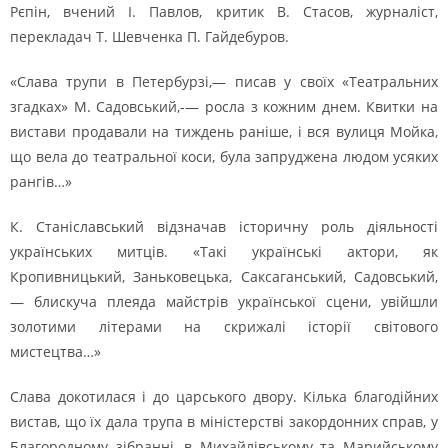
Рєпін, вчений І. Павлов, критик В. Стасов, журналіст,
перекладач Т. Шевченка П. Гайдебуров.
«Слава трупи в Петербурзі,— писав у своїх «Театральних
згадках» М. Садовський,-— росла з кожним днем. Квитки на
вистави продавали на тиждень раніше, і вся вулиця Мойка,
що вела до театральної коси, була запруджена людом усяких
рангів…»
К. Станіславський відзначав історичну роль діяльності
українських митців. «Такі українські актори, як
Кропивницький, Заньковецька, Саксаганський, Садовський,
— блискуча плеяда майстрів української сцени, увійшли
золотими літерами на скрижалі історії світового
мистецтва…»
Слава докотилася і до царського двору. Кілька благодійних
вистав, що їх дала трупа в міністерстві закордонних справ, у
Благородному зібранні, в Михайлівському та Марийському