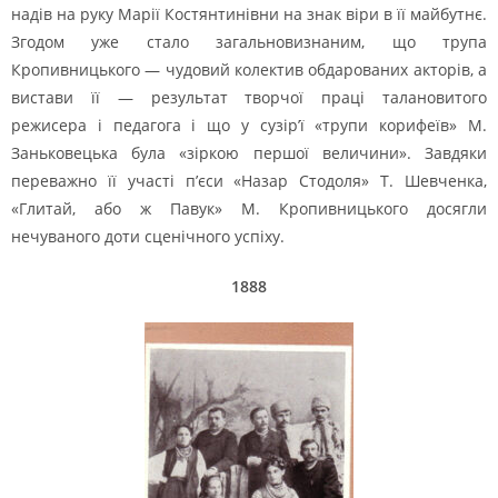
надів на руку Марії Костянтинівни на знак віри в її майбутнє.
Згодом уже стало загальновизнаним, що трупа
Кропивницького — чудовий колектив обдарованих акторів, а
вистави її — результат творчої праці талановитого
режисера і педагога і що у сузір’ї «трупи корифеїв» М.
Заньковецька була «зіркою першої величини». Завдяки
переважно її участі п’єси «Назар Стодоля» Т. Шевченка,
«Глитай, або ж Павук» М. Кропивницького досягли
нечуваного доти сценічного успіху.
1888