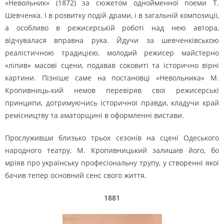
«Невольник» (1872) за сюжетом однойменної поеми Т.
Шевченка. І в розвитку подій драми, і в загальній композиції,
а особливо в режисерській роботі над нею автора,
відчувалася вправна рука. Йдучи за шевченківською
реалістичною традицією, молодий режисер майстерно
«ліпив» масові сцени, подавав соковиті та історично вірні
картини. Пізніше саме на постановці «Невольника» М.
Кропивниць-кий немов перевіряв свої режисерські
принципи, дотримуючись історичної правди, кладучи край
ремісництву та аматорщині в оформленні вистави.
Прослуживши близько трьох сезонів на сцені Одеського
народного театру, М. Кропивницький залишив його, бо
мріяв про українську професіональну трупу, у створенні якої
бачив тепер основний сенс свого життя.
1881