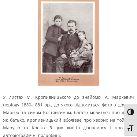
У листах М. Кропивницького до знайомої А. Маркевич
періоду 1880-1881 рр., до якого відноситься фото з дочкою
Марією та сином Костянтином, багато мовиться про дітей.
Toggl
Як батько, Кропивницький вболіває про хворих на той час
Марусю та Костю. З цих листів дізнаємося і про такі
Toggl
автобіографічні подробиці: