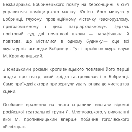
Бежбайраках, Бобринецького повіту на Херсонщині, в сім’ї
управителя поміщицького маєтку. Юність його минула у
Бобринці, глухому, провінційному містечку «заскорузлому,
приголомшеному і дико патріархальному». Церква,
повітовий суд, дві початкові школи — парафіяльна й
повітова, що містилися в одному будинку,— оце всі
«культурні» осередки Бобринця. Тут і пройшов «курс наук»
М. Кропивницький.
З юнацькими роками Кропивницького пов’язані його перші
згадки про театр, який зрідка гастролював і в Бобринці.
Саме приїжджі актори привернули увагу юнака до мистецтва
сцени.
Особливе враження на нього справили вистави відомої
російської театральної трупи Л. Млотковського, у виконанні
якої М. Кропивницький вперше побачив гоголівського
«Ревізора».