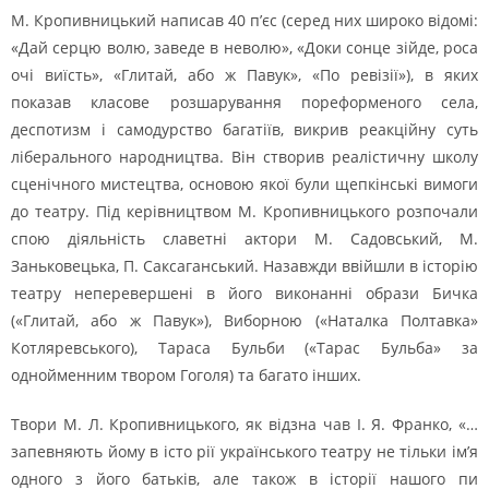
М. Кропивницький написав 40 п’єс (серед них широко відомі:
«Дай серцю волю, заведе в неволю», «Доки сонце зійде, роса
очі виїсть», «Глитай, або ж Павук», «По ревізії»), в яких
показав класове розшарування пореформеного села,
деспотизм і самодурство багатіїв, викрив реакційну суть
ліберального народництва. Він створив реалістичну школу
сценічного мистецтва, основою якої були щепкінські вимоги
до театру. Під керівництвом М. Кропивницького розпочали
спою діяльність славетні актори М. Садовський, М.
Заньковецька, П. Саксаганський. Назавжди ввійшли в історію
театру неперевершені в його виконанні образи Бичка
(«Глитай, або ж Павук»), Виборною («Наталка Полтавка»
Котляревського), Тараса Бульби («Тарас Бульба» за
однойменним твором Гоголя) та багато інших.
Твори М. Л. Кропивницького, як відзна чав І. Я. Франко, «…
запевняють йому в істо рії українського театру не тільки ім’я
одного з його батьків, але також в історії нашого пи