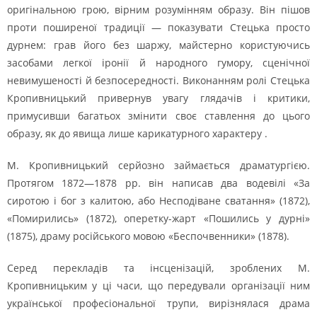
оригінальною грою, вірним розумінням образу. Він пішов
проти поширеної традиції — показувати Стецька просто
дурнем: грав його без шаржу, майстерно користуючись
засобами легкої іронії й народного гумору, сценічної
невимушеності й безпосередності. Виконанням ролі Стецька
Кропивницький привернув увагу глядачів і критики,
примусивши багатьох змінити своє ставлення до цього
образу, як до явища лише карикатурного характеру .
М. Кропивницький серйозно займається драматургією.
Протягом 1872—1878 рр. він написав два водевілі «За
сиротою і бог з калитою, або Несподіване сватання» (1872),
«Помирились» (1872), оперетку-жарт «Пошились у дурні»
(1875), драму російського мовою «Беспочвенники» (1878).
Серед перекладів та інсценізацій, зроблених М.
Кропивницьким у ці часи, що передували організації ним
української професіональної трупи, вирізнялася драма