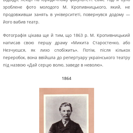
зроблене фото молодого М. Кропивницького, який, не
продовживши занять в університеті, повернувся додому —
його вабив театр.
Фотографія цікава ще й тим, що 1863 р. М. Кропивницький
написав свою першу драму «Микита Старостенко, або
Незчуєшся, як лихо спобіжить». Потім, після кількох
переробок, вона ввійшла до репертуару українського театру
під назвою «Дай серцю волю, заведе в неволю».
1864