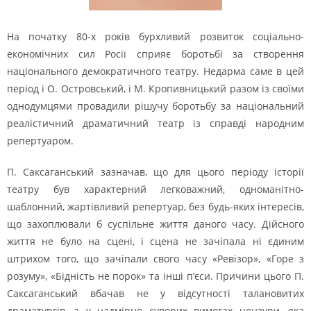
На початку 80-х років бурхливий розвиток соціально-
економічних сил Росії сприяє боротьбі за створення
національного демократичного театру. Недарма саме в цей
період і О. Островський, і М. Кропивницький разом із своїми
однодумцями провадили рішучу боротьбу за національний
реалістичний драматичний театр із справді народним
репертуаром.
П. Саксаганський зазначав, що для цього періоду історії
театру був характерний легковажний, одноманітно-
шаблонний, жартівливий репертуар, без будь-яких інтересів,
що захоплювали б суспільне життя даного часу. Дійсного
життя не було на сцені, і сцена не зачіпала ні єдиним
штрихом того, що зачіпали свого часу «Ревізор», «Горе з
розуму», «Бідність не порок» та інші п’єси. Причини цього П.
Саксаганський вбачав не у відсутності талановитих
драматургів, а у надмірно суворих вимогах цензури, яка