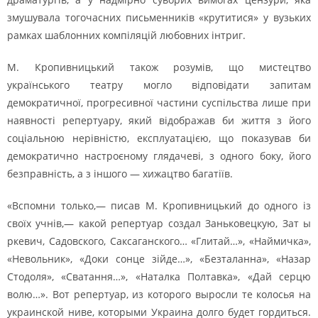
змушувала тогочасних письменників «крутитися» у вузьких
рамках шаблонних компіляцій любовних інтриг.
М. Кропивницький також розумів, що мистецтво
українського театру могло відповідати запитам
демократичної, прогресивної частини суспільства лише при
наявності репертуару, який відображав би життя з його
соціальною нерівністю, експлуатацією, що показував би
демократично настроєному глядачеві, з одного боку, його
безправність, а з іншого — хижацтво багатіїв.
«Вспомни только,— писав М. Кропивницький до одного із
своїх учнів,— какой репертуар создал Заньковецкую, Зат ы
ркевич, Садовского, Саксаганского… «Глитай…», «Наймичка»,
«Невольник», «Доки сонце зійде…», «Безталанна», «Назар
Стодоля», «Сватання…», «Наталка Полтавка», «Дай серцю
волю…». Вот репертуар, из которого выросли те колосья на
украинской ниве, которыми Украина долго будет гордиться.