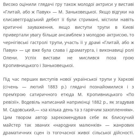
Високо оцінили глядачі гру також молодої актриси у виставі
«Глитай, або ж Павук» — М. Заньковецької. Якщо відгуки на
єлисаветградський дебют її були стримані, містили навіть
критичні зауваження, якщо виступи трупи в Києві
привертали увагу більше ансамблем з молодою актрисою, то
чернігівські гастролі трупи, участь її у драмі «Глитай, або ж
Павук» — це вже була слава і драматурга, і виконавиці ролі
Олени. Успіх вистави не мислився поза грою
Кропивницького і Заньковецької.
Під час перших виступів нової української трупи у Харкові
(січень — лютий 1883 р.) глядачі познайомилися і з
прем’єрою сатиричного етюда М. Кропивницького «По
ревізії». Водевіль написаний наприкінці 1882 р., як згадував
М. Садовський,— «за кілька день та з гарячим захопленням».
Цим твором автор зарекомендував себе як блискучий
майстер так званих «народних малюнків» — жанрових
драматичних сцен із тогочасної живої сільської дійсності.