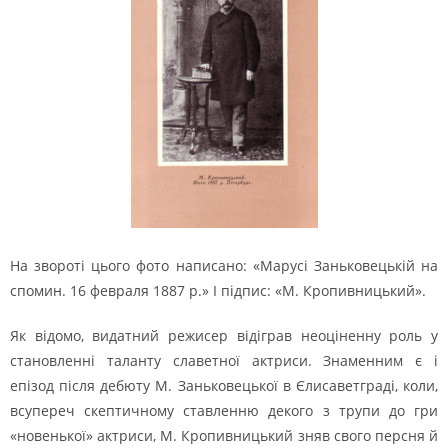
На звороті цього фото написано: «Марусі Заньковецькій на
спомин. 16 февраля 1887 р.» І підпис: «М. Кропивницький».
Як відомо, видатний режисер відіграв неоціненну роль у
становленні таланту славетної актриси. Знаменним є і
епізод після дебюту М. Заньковецької в Єлисаветграді, коли,
всупереч скептичному ставленню декого з трупи до гри
«новенької» актриси, М. Кропивницький зняв свого персня й