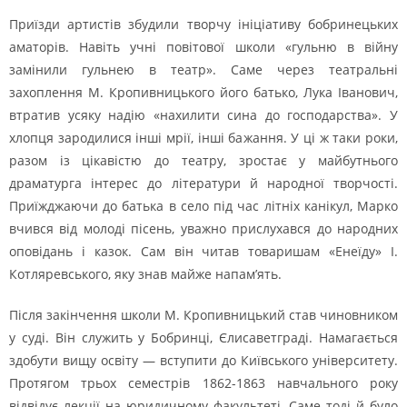
Приїзди артистів збудили творчу ініціативу бобринецьких
аматорів. Навіть учні повітової школи «гульню в війну
замінили гульнею в театр». Саме через театральні
захоплення М. Кропивницького його батько, Лука Іванович,
втратив усяку надію «нахилити сина до господарства». У
хлопця зародилися інші мрії, інші бажання. У ці ж таки роки,
разом із цікавістю до театру, зростає у майбутнього
драматурга інтерес до літератури й народної творчості.
Приїжджаючи до батька в село під час літніх канікул, Марко
вчився від молоді пісень, уважно прислухався до народних
оповідань і казок. Сам він читав товаришам «Енеїду» І.
Котляревського, яку знав майже напам’ять.
Після закінчення школи М. Кропивницький став чиновником
у суді. Він служить у Бобринці, Єлисаветграді. Намагається
здобути вищу освіту — вступити до Київського університету.
Протягом трьох семестрів 1862-1863 навчального року
відвідує лекції на юридичному факультеті. Саме тоді й було