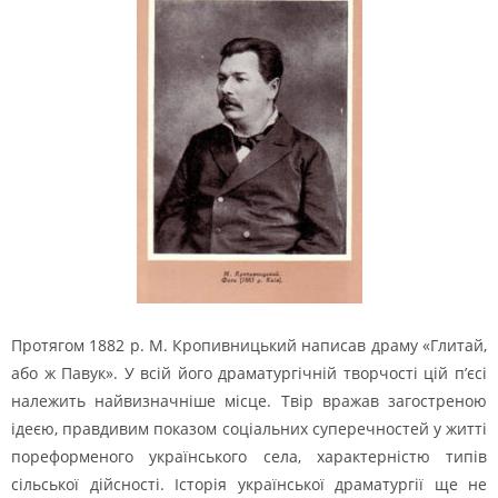
Протягом 1882 р. М. Кропивницький написав драму «Глитай,
або ж Павук». У всій його драматургічній творчості цій п’єсі
належить найвизначніше місце. Твір вражав загостреною
ідеєю, правдивим показом соціальних суперечностей у житті
пореформеного українського села, характерністю типів
сільської дійсності. Історія української драматургії ще не