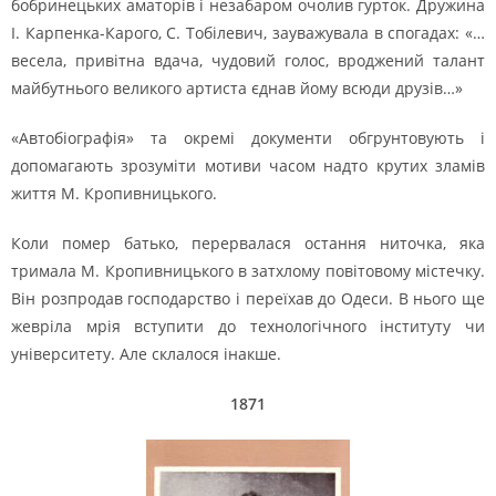
бобринецьких аматорів і незабаром очолив гурток. Дружина
І. Карпенка-Карого, С. Тобілевич, зауважувала в спогадах: «…
весела, привітна вдача, чудовий голос, вроджений талант
майбутнього великого артиста єднав йому всюди друзів…»
«Автобіографія» та окремі документи обгрунтовують і
допомагають зрозуміти мотиви часом надто крутих зламів
життя М. Кропивницького.
Коли помер батько, перервалася остання ниточка, яка
тримала М. Кропивницького в затхлому повітовому містечку.
Він розпродав господарство і переїхав до Одеси. В нього ще
жевріла мрія вступити до технологічного інституту чи
університету. Але склалося інакше.
1871