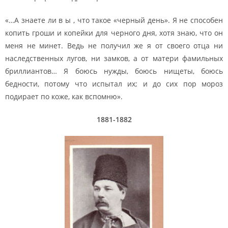
«…А знаете ли в ы , что такое «черный день». Я не способен
копить гроши и копейки для черного дня, хотя знаю, что он
меня не минет. Ведь не получил же я от своего отца ни
наследственных лугов, ни замков, а от матери фамильных
бриллиантов… Я боюсь нужды, боюсь нищеты, боюсь
бедности, потому что испытал их; и до сих пор мороз
подирает по коже, как вспомню».
1881-1882