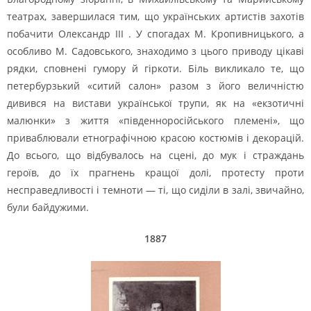
театрах, завершилася тим, що українських артистів захотів
побачити Олександр III . У спогадах М. Кропивницького, а
особливо М. Садовського, знаходимо з цього приводу цікаві
рядки, сповнені гумору й гіркоти. Біль викликало те, що
петербурзький «ситий салон» разом з його величністю
дивився на вистави української трупи, як на «екзотичні
малюнки» з життя «південноросійського племені», що
приваблювали етнографічною красою костюмів і декорацій.
До всього, що відбувалось на сцені, до мук і страждань
героїв, до їх прагнень кращої долі, протесту проти
несправедливості і темноти — ті, що сиділи в залі, звичайно,
були байдужими.
1887