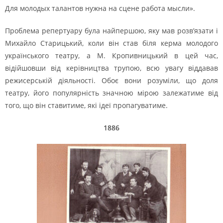
Для молодых талантов нужна на сцене работа мысли».
Проблема репертуару була найпершою, яку мав розв’язати і
Михайло Старицький, коли він став біля керма молодого
українського театру, а М. Кропивницький в цей час,
відійшовши від керівництва трупою, всю увагу віддавав
режисерській діяльності. Обоє вони розуміли, що доля
театру, його популярність значною мірою залежатиме від
того, що він ставитиме, які ідеї пропагуватиме.
1886