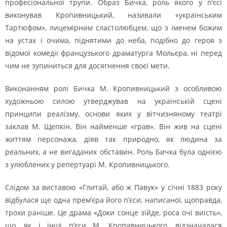
професіональної трупи. Образ Бичка, роль якого у п’єсі
виконував Кропивницький, називали «українським
Тартюфом», лицемірним сластолюбцем, що з іменем божим
на устах і очима, піднятими до неба, подібно до героя з
відомої комедії французького драматурга Мольєра, ні перед
чим не зупиниться для досягнення своєї мети.
Виконанням ролі Бичка М. Кропивницький з особливою
художньою силою утверджував на українській сцені
принципи реалізму, основи яких у вітчизняному театрі
заклав М. Щепкін. Він найменше «грав». Він жив на сцені
життям персонажа, діяв так природно, як людина за
реальних, а не вигаданих обставин. Роль Бичка була однією
з улюблених у репертуарі М. Кропивницького.
Слідом за виставою «Глитай, або ж Павук» у січні 1883 року
відбулася ще одна прем’єра його п’єси, написаної, щоправда,
трохи раніше. Це драма «Доки сонце зійде, роса очі виїсть»,
що, як і інші п’єси М. Кропивницького, відзначалася