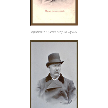
Кропивницький Марко Лукич