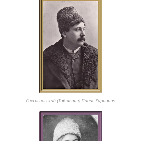
Саксаганський (Тобілевич) Панас Карпович