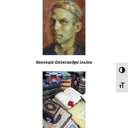
Колекція Олександра Ільїна
Toggl
Toggl