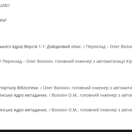
u/dc/
ata/
ького ядра) Версія 1.1: Довідковий опис.
/ Переклад – Олег Волох
/ Переклад – Олег Волохін, головний інженер з автоматизації Кі
орталу бібліотеки.
/ Олег Волохін, головний інженер з автомати
лінське ядро метаданих.
/ Волохін О.М., головний інженер з авт
лінське ядро метаданих.
/ Волохін О.М., головний інженер з авто