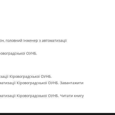
ін, головний інженер з автоматизації
ровоградскької ОУНБ.
зації Кіровоградскької ОУНБ.
оматизації Кіровоградскької ОУНБ. Завантажити
матизації Кіровоградскької ОУНБ. Читати книгу