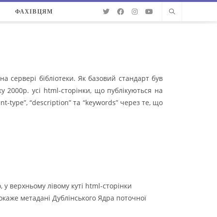
О
ФАХІВЦЯМ
а сервері бібліотеки. Як базовий стандарт був
у 2000р. усі html-сторінки, що публікуються на
type”, “description” та “keywords” через те, що
 у верхньому лівому куті html-сторінки
покаже метадані Дублінського Ядра поточної