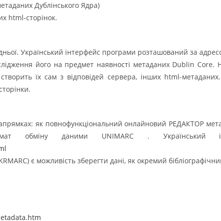
метаданих Дублінського Ядра)
их html-сторінок.
ньої. Український інтерфейс програми розташований за адре
лідження його на предмет наявності метаданих Dublin Core. Н
створить їх сам з відповідей сервера, інших html-метадани
сторінки.
напрямках: як повнофункціональний онлайновий РЕДАКТОР мета
рмат обміну даними UNIMARC . Український і
ml
RMARC) є можливість зберегти дані, як окремий бібліографічний
/metadata.htm