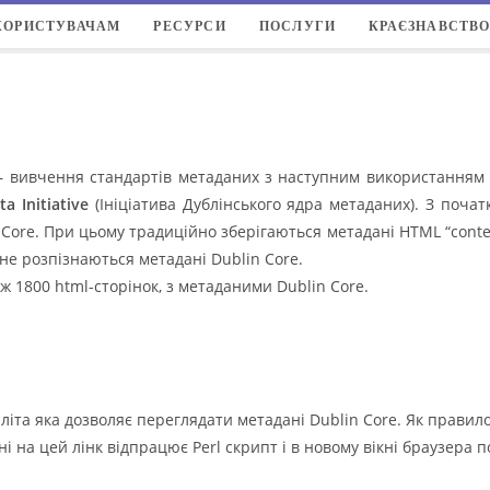
КОРИСТУВАЧАМ
РЕСУРСИ
ПОСЛУГИ
КРАЄЗНАВСТВ
 вивчення стандартів метаданих з наступним використанням н
 Initiative
(Ініціатива Дублінського ядра метаданих). З початк
re. При цьому традиційно зберігаються метадані HTML “content-
 розпізнаються метадані Dublin Core.
ж 1800 html-сторінок, з метаданими Dublin Core.
літа яка дозволяє переглядати метадані Dublin Core. Як правило,
 на цей лінк відпрацює Perl скрипт і в новому вікні браузера 