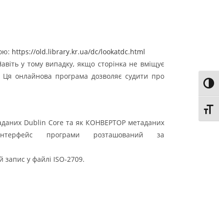
сою:
https://old.library.kr.ua/dc/lookatdc.html
авіть у тому випадку, якщо сторінка не вміщує
х. Ця онлайнова програма дозволяє судити про
Toggl
Toggl
даних Dublin Core та як КОНВЕРТОР метаданих
нтерфейс програми розташований за
 запис у файлі ISO-2709.