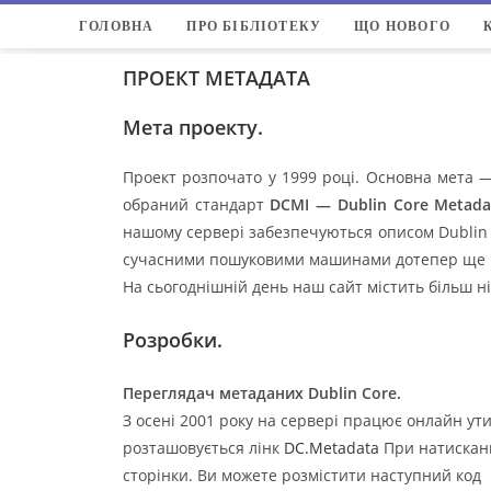
ГОЛОВНА
ПРО БІБЛІОТЕКУ
ЩО НОВОГО
ПРОЕКТ МЕТАДАТА
Мета проекту.
Проект розпочато у 1999 році. Основна мета —
обраний стандарт
DCMI — Dublin Core Metadata
нашому сервері забезпечуються описом Dublin Co
сучасними пошуковими машинами дотепер ще не
На сьогоднішній день наш сайт містить більш ні
Розробки.
Переглядач метаданих Dublin Core.
З осені 2001 року на сервері працює онлайн ути
розташовується лінк
DC.Metadata
При натисканні
сторінки. Ви можете розмістити наступний код