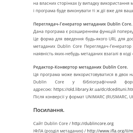
на власних сторінках (у випадку використання 
і програма буде виконувати ті ж дії вже для ваш
Переглядач-Генератор метаданих Dublin Core.
Дана програма є розширенням функцій поперед
Це форма для введення будь-якого URL для дос
метаданих Dublin Core Переглядач-Генератор 
наявність яких-небудь метаданих взагалі в коді 
Редактор-Конвертор метаданих Dublin Core.
Ця програма може використовуватися в двох 
Dublin Core у бібліографічний фо
адресою:
https://old.library.kr.ua/dc/dcedituni.ht
Після конверсії у формат UNIMARC (RUSMARC, UK
Посилання.
Сайт Dublin Core /
http://dublincore.org
ІФЛА (розділ метаданих) /
http://www.ifla.org/II