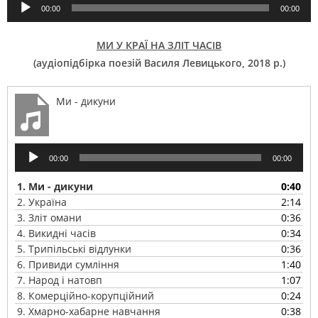
Аудіопрогравач
00:00
00:00
МИ У КРАЇ НА ЗЛІТ ЧАСІВ
(аудіопідбірка поезій Василя Левицького, 2018 р.)
Ми - дикуни
Аудіопрогравач
00:00
00:00
1.
Ми - дикуни
0:40
2.
Україна
2:14
3.
Зліт омани
0:36
4.
Викидні часів
0:34
5.
Трипільські відлунки
0:36
6.
Привиди сумління
1:40
7.
Народ і натовп
1:07
8.
Комерційно-корупційний
0:24
9.
Хмарно-хабарне навчання
0:38