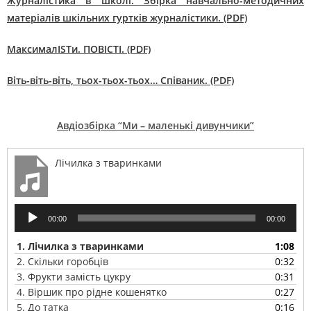
Журналістика в школі. Збірка навчально-методичних
матеріалів шкільних гуртків журналістики. (PDF)
МаксималISTи. ПОВІСТІ. (PDF)
Віть-віть-віть, тьох-тьох-тьох… Співаник. (PDF)
Авдіозбірка “Ми – маленькі дивунчики”
Лічилка з тваринками
Аудіопрогравач
00:00
00:00
1.
Лічилка з тваринками
1:08
2.
Скільки горобців
0:32
3.
Фрукти замість цукру
0:31
4.
Віршик про рідне кошенятко
0:27
5.
До татка
0:16