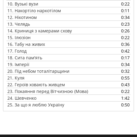
10.
Вузькі вузи
0:22
11.
Накортіло наркотілом
0:11
12.
Нікотином
0:34
13.
Челядь
0:23
14.
Криниця з камерами схову
0:26
15.
Ілюзіон
0:22
16.
Табу на живих
0:36
17.
Голод
0:42
18.
Сита пам'ять
0:17
19.
Імперії
0:34
20.
Під небом тоталітарщини
0:32
21.
Куля
0:55
22.
Героїв ховають живцем
0:43
23.
Покаяння перед Вітчизною (Мова)
0:22
24.
Шевченко
1:42
25.
За що я люблю Україну
0:50