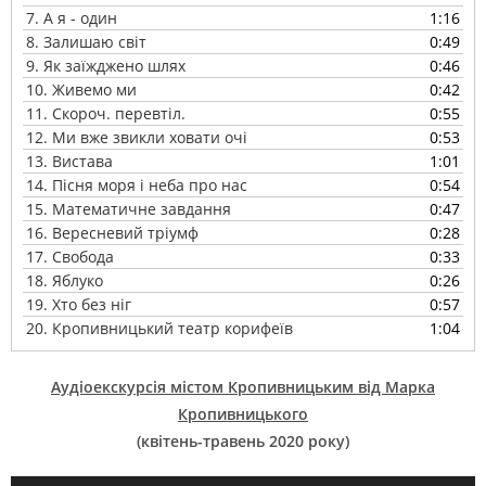
7.
А я - один
1:16
8.
Залишаю світ
0:49
9.
Як заїжджено шлях
0:46
10.
Живемо ми
0:42
11.
Скороч. перевтіл.
0:55
12.
Ми вже звикли ховати очі
0:53
13.
Вистава
1:01
14.
Пісня моря і неба про нас
0:54
15.
Математичне завдання
0:47
16.
Вересневий тріумф
0:28
17.
Свобода
0:33
18.
Яблуко
0:26
19.
Хто без ніг
0:57
20.
Кропивницький театр корифеїв
1:04
Аудіоекскурсія містом Кропивницьким від Марка
Кропивницького
(квітень-травень 2020 року)