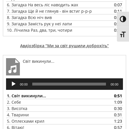
6.
Загадка На весь ліс наводить жах
0:07
7.
Загадка Ще й не глянув - він встиг р-р-р
0:11
8.
Загадка Всю ніч вив
0:09
Toggl
9.
Загадка Замість рук у неї лапи
0:14
10.
Лічилка Раз, два, три, чотири
0:10
Toggl
Авдіозбірка “Ми за світ рушили доброхіть”
Світ викинули...
Аудіопрогравач
00:00
00:00
1.
Світ викинули...
0:51
2.
Себе
1:09
3.
Висотка
0:30
4.
Тварини
0:31
5.
Оплесками крил
1:23
6.
Вітаю!
0:57