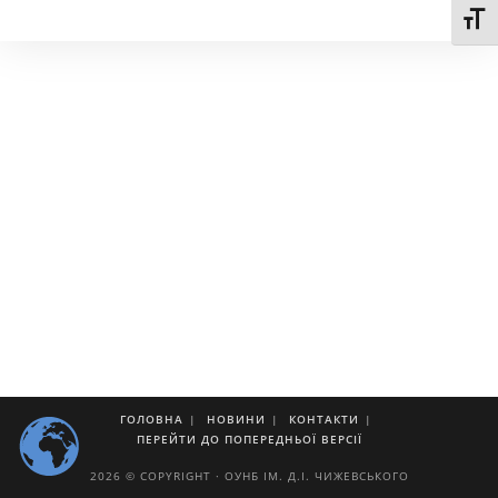
Toggl
ГОЛОВНА
НОВИНИ
КОНТАКТИ
ПЕРЕЙТИ ДО ПОПЕРЕДНЬОЇ ВЕРСІЇ
2026 © COPYRIGHT · ОУНБ ІМ. Д.І. ЧИЖЕВСЬКОГО