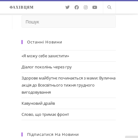
О
ФАХІВЦЯМ
Останні Новини
«Я можу себе захистити»
Діалог поколінь через гру
Здорове майбутнє починається з мами: Вулична
акція до Всесвітнього тижня грудного
вигодовування
Кавуновий драйв
Слово, що тримає фронт
Підписатися На Новини