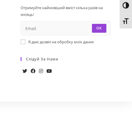
Toggl
Отримуйте найновіший вміст кілька разів на
місяць!
Toggl
ОК
Я даю дозвіл на обробку моїх даних
Слідуй За Нами
Opens
Opens
Opens
Opens
in
in
in
in
a
a
a
a
new
new
new
new
tab
tab
tab
tab