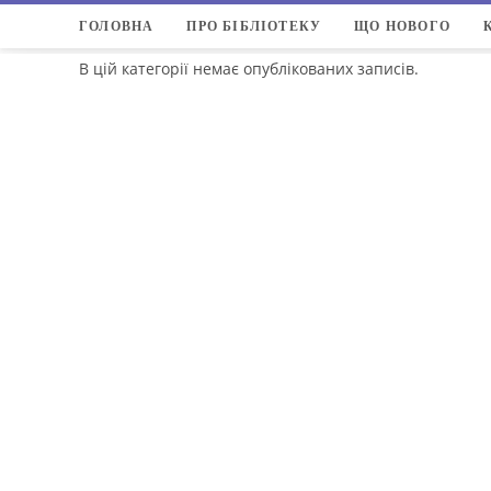
Перейти
ГОЛОВНА
ПРО БІБЛІОТЕКУ
ЩО НОВОГО
до
вмісту
В цій категорії немає опублікованих записів.