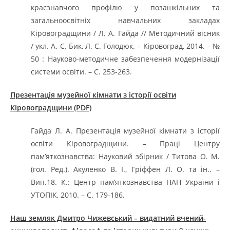
краєзнавчого профілю у позашкільних та
загальноосвітніх навчальних закладах
Кіровоградщини / Л. А. Гайда // Методичний вісник
/ укл. А. С. Бик, Л. С. Голодюк. – Кіровоград, 2014. – №
50 : Науково-методичне забезпечення модернізації
системи освіти. – С. 253-263.
Презентація музейної кімнати з історії освіти
Кіровоградщини (PDF)
Гайда Л. А. Презентація музейної кімнати з історії
освіти Кіровоградщини. – Праці Центру
пам’яткознавства: Науковий збірник / Титова О. М.
(гол. Ред.). Акуленко В. І., Гріффен Л. О. та ін.. –
Вип.18. К.: Центр пам’яткознавства НАН України і
УТОПІК, 2010. – С. 179-186.
Наш земляк Дмитро Чижевський – видатний вчений-