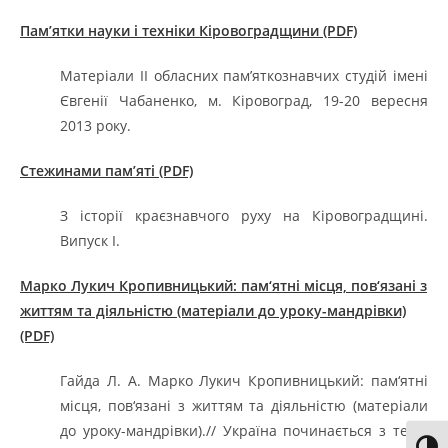
Пам’ятки науки і техніки Кіровоградщини (PDF)
Матеріали ІІ обласних пам’яткознавчих студій імені
Євгенії Чабаненко, м. Кіровоград, 19-20 вересня
2013 року.
Стежинами пам’яті (PDF)
З історії краєзнавчого руху на Кіровоградщині.
Випуск І.
Марко Лукич Кропивницький: пам‘ятні місця, пов‘язані з
життям та діяльністю (матеріали до уроку-мандрівки)
(PDF)
Гайда Л. А. Марко Лукич Кропивницький: пам‘ятні
місця, пов‘язані з життям та діяльністю (матеріали
до уроку-мандрівки).// Україна починається з тебе!