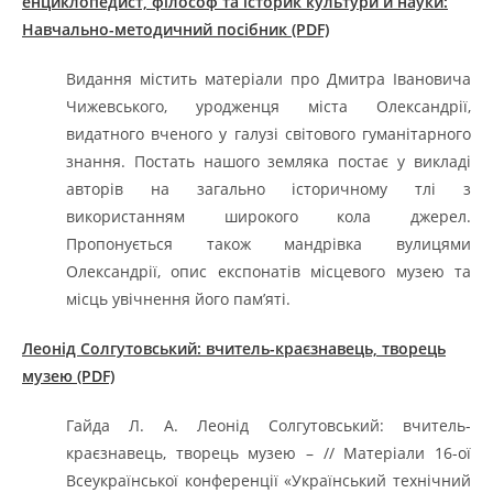
енциклопедист, філософ та історик культури й науки:
Навчально-методичний посібник (PDF)
Видання містить матеріали про Дмитра Івановича
Чижевського, уродженця міста Олександрії,
видатного вченого у галузі світового гуманітарного
знання. Постать нашого земляка постає у викладі
авторів на загально історичному тлі з
використанням широкого кола джерел.
Пропонується також мандрівка вулицями
Олександрії, опис експонатів місцевого музею та
місць увічнення його пам’яті.
Леонід Солгутовський: вчитель-краєзнавець, творець
музею (PDF)
Гайда Л. А. Леонід Солгутовський: вчитель-
краєзнавець, творець музею – // Матеріали 16-ої
Всеукраїнської конференції «Український технічний