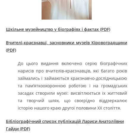
Шкільне музейництво у біографіях і фактах (PDF)
Вчителі-краєзнавці, засновники музеїв Кіровоградщини
(PDF)
До цього видання включено серію біографічних
нарисів про вчителів-краєзнавців, які багато років
займались і займаються краєзнавчо-дослідницькою
та пам’яткоохоронною роботою і на громадських
засадах створили музеї: висвітлюється їх життєвий
та творчий шлях, що своєрідно віддзеркалює
історію нашого краю другої половини ХХ століття.
Бібліографічний список публікацій Лариси Анатоліївни
Гайди (PDF)