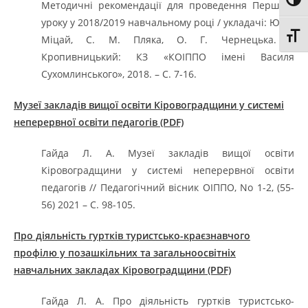
Toggl
Методичні рекомендації для проведення Першого
уроку у 2018/2019 навчальному році / укладачі: Ю. В.
Toggl
Міцай, С. М. Пляка, О. Г. Чернецька. –
Кропивницький: КЗ «КОІППО імені Василя
Сухомлинського», 2018. – С. 7-16.
Музеї закладів вищої освіти Кіровоградщини у системі
неперервної освіти педагогів (PDF)
Гайда Л. А. Музеї закладів вищої освіти
Кіровоградщини у системі неперервної освіти
педагогів // Педагогічний вісник ОІППО, No 1-2, (55-
56) 2021 – С. 98-105.
Про діяльність гуртків туристсько-краєзнавчого
профілю у позашкільних та загальноосвітніх
навчальних закладах Кіровоградщини (PDF)
Гайда Л. А. Про діяльність гуртків туристсько-