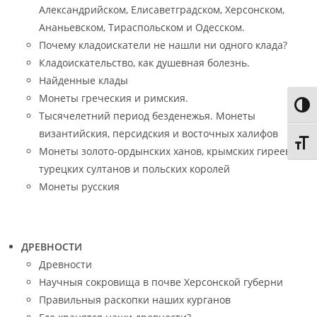
Александрийском, Елисаветградском, Херсонском,
Ананьевском, Тираспольском и Одесском.
Почему кладоискатели не нашли ни одного клада?
Кладоискательство, как душевная болезнь.
Найденные клады
Монеты греческия и римския.
Toggl
Тысячелетний период безденежья. Монеты
византийския, персидския и восточных халифов
Toggl
Монеты золото-ордынских ханов, крымских гиреев,
турецких султанов и польских королей
Монеты русския
ДРЕВНОСТИ
Древности
Научныя сокровища в почве Херсонской губерни
Правильныя раскопки наших курганов