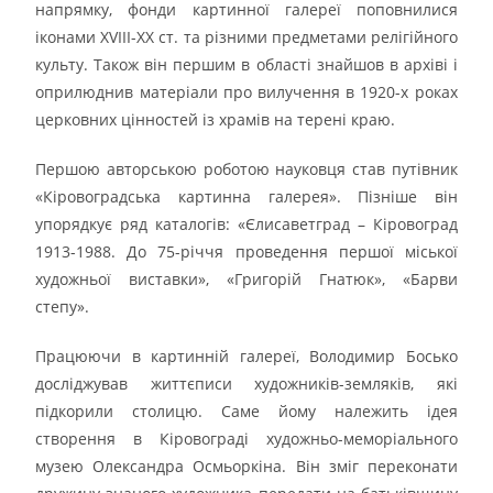
напрямку, фонди картинної галереї поповнилися
іконами ХVІІІ-ХХ ст. та різними предметами релігійного
культу. Також він першим в області знайшов в архіві і
оприлюднив матеріали про вилучення в 1920-х роках
церковних цінностей із храмів на терені краю.
Першою авторською роботою науковця став путівник
«Кіровоградська картинна галерея». Пізніше він
упорядкує ряд каталогів: «Єлисаветград – Кіровоград
1913-1988. До 75-річчя проведення першої міської
художньої виставки», «Григорій Гнатюк», «Барви
степу».
Працюючи в картинній галереї, Володимир Босько
досліджував життєписи художників-земляків, які
підкорили столицю. Саме йому належить ідея
створення в Кіровограді художньо-меморіального
музею Олександра Осмьоркіна. Він зміг переконати