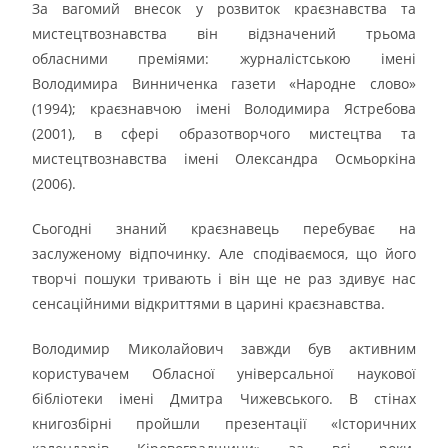
За вагомий внесок у розвиток краєзнавства та
мистецтвознавства він відзначений трьома
обласними преміями: журналістською імені
Володимира Винниченка газети «Народне слово»
(1994); краєзнавчою імені Володимира Ястребова
(2001), в сфері образотворчого мистецтва та
мистецтвознавства імені Олександра Осмьоркіна
(2006).
Сьогодні знаний краєзнавець перебуває на
заслуженому відпочинку. Але сподіваємося, що його
творчі пошуки тривають і він ще не раз здивує нас
сенсаційними відкриттями в царині краєзнавства.
Володимир Миколайович завжди був активним
користувачем Обласної універсальної наукової
бібліотеки імені Дмитра Чижевського. В стінах
книгозбірні пройшли презентації «Історичних