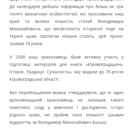
До календарів увійшла інформація про більш як три
тисячі визначних особистостей, які прославили наш
край та велика кількість статей Володимира
Миколайовича, що висвітлюють історичні події на
терені краю протягом кількох століть. Цей проєкт
тривав 18 років.
У 2008 році краєзнавець брав активну участь у
підготовці матеріалів для книги «Кіровоградщина.
Історія. Традиції. Сучасність», яку видали до 70-річчя
Кіровоградської області.
Без перебільшення можна стверджувати, що ні один
кропивницький краєзнавець не залишив такого
помітного сліду у вивченні і дослідженні історії
рідного краю, не зробив такої кількості цікавих
відкриттів, як Володимир Миколайович Босько.