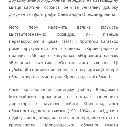
дружину знаного художника передати на батьківщину
митця картини, особисті речі та унікальну добірку
документів і фотографій Олександра Олександровича.
Його перу належить велика кількість
мистецтвознавчих розвідок, які пізніше
перетворилися в цікаві статті і протягом багатьох
років друкуватися на сторінках «Кіровоградської
правди», «Молодого комунара», «Народного слова»,
«Вечірньої газети», «Освітянського слова». Ці
публікації сприяли вивченню та популяризації історії
образотворчого мистецтва Кіровоградської області.
Свою краєзнавчо-дослідницьку роботу Володимир
Миколайович продовжив на посадах заступника
директора з наукової роботи Кіровоградського
обласного художнього музею (1991-1994) та завідувача
відділу листів, оглядача з питань історії, мистецтва та
краєзнавства Кіровоградської обласної газети