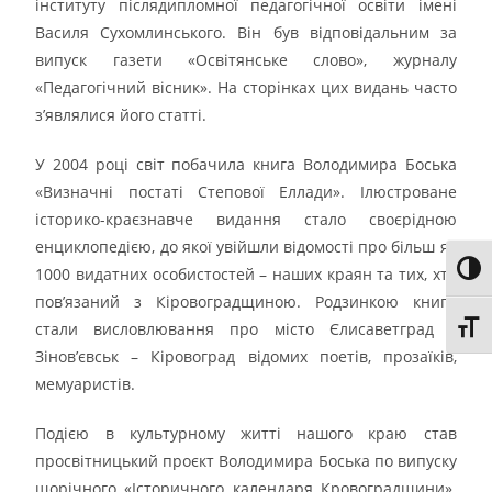
інституту післядипломної педагогічної освіти імені
Василя Сухомлинського. Він був відповідальним за
випуск газети «Освітянське слово», журналу
«Педагогічний вісник». На сторінках цих видань часто
з’являлися його статті.
У 2004 році світ побачила книга Володимира Боська
«Визначні постаті Степової Еллади». Ілюстроване
історико-краєзнавче видання стало своєрідною
енциклопедією, до якої увійшли відомості про більш як
Toggl
1000 видатних особистостей – наших краян та тих, хто
пов’язаний з Кіровоградщиною. Родзинкою книги
стали висловлювання про місто Єлисаветград –
Toggl
Зінов’євськ – Кіровоград відомих поетів, прозаїків,
мемуаристів.
Подією в культурному житті нашого краю став
просвітницький проєкт Володимира Боська по випуску
щорічного «Історичного календаря Кровоградщини».