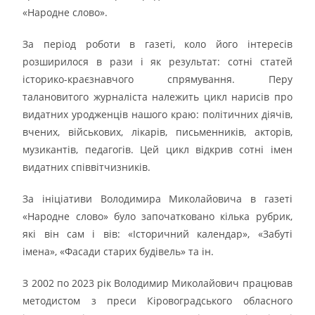
«Народне слово».
За період роботи в газеті, коло його інтересів
розширилося в рази і як результат: сотні статей
історико-краєзнавчого спрямування. Перу
талановитого журналіста належить цикл нарисів про
видатних уродженців нашого краю: політичних діячів,
вчених, військових, лікарів, письменників, акторів,
музикантів, педагогів. Цей цикл відкрив сотні імен
видатних співвітчизників.
За ініціативи Володимира Миколайовича в газеті
«Народне слово» було започатковано кілька рубрик,
які він сам і вів: «Історичний календар», «Забуті
імена», «Фасади старих будівель» та ін.
З 2002 по 2023 рік Володимир Миколайович працював
методистом з преси Кіровоградського обласного