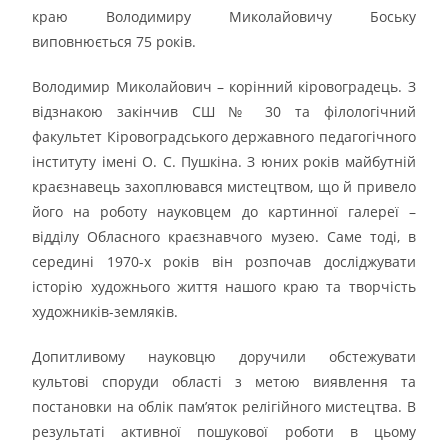
краю Володимиру Миколайовичу Боську
виповнюється 75 років.
Володимир Миколайович – корінний кіровоградець. З
відзнакою закінчив СШ № 30 та філологічний
факультет Кіровоградського державного педагогічного
інституту імені О. С. Пушкіна. З юних років майбутній
краєзнавець захоплювався мистецтвом, що й привело
його на роботу науковцем до картинної галереї –
відділу Обласного краєзнавчого музею. Саме тоді, в
середині 1970-х років він розпочав досліджувати
історію художнього життя нашого краю та творчість
художників-земляків.
Допитливому науковцю доручили обстежувати
культові споруди області з метою виявлення та
постановки на облік пам’яток релігійного мистецтва. В
результаті активної пошукової роботи в цьому