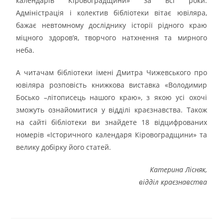
календарів Кіровоградщини» за всі роки.
Адміністрація і колектив бібліотеки вітає ювіляра,
бажає невтомному досліднику історії рідного краю
міцного здоров’я, творчого натхнення та мирного
неба.
А читачам бібліотеки імені Дмитра Чижевського про
ювіляра розповість книжкова виставка «Володимир
Босько –літописець нашого краю», з якою усі охочі
зможуть ознайомитися у відділі краєзнавства. Також
на сайті бібліотеки ви знайдете 18 відцифрованих
номерів «Історичного календаря Кіровоградщини» та
велику добірку його статей.
Катерина Лісняк,
відділ краєзнавства