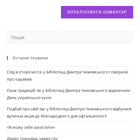
Останні Новини
Слід в історії міста: у Бібліотеці Дмитра Чижевського говорили
про караїмів
Смак традицій: як у Бібліотеці Дмитра Чижевського відзначили
День української кухні
Подбай про свій зір: у Бібліотеці Дмитра Чижевського відбулася
вулична акція до Міжнародного дня офтальмології
«Я можу себе захистити»
Діалог поколінь через гру