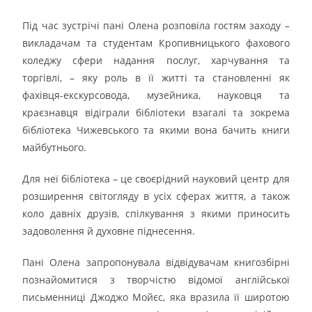
Під час зустрічі пані Олена розповіла гостям заходу –
викладачам та студентам Кропивницького фахового
коледжу сфери надання послуг, харчування та
торгівлі, – яку роль в її житті та становленні як
фахівця-екскурсовода, музейника, науковця та
краєзнавця відіграли бібліотеки взагалі та зокрема
бібліотека Чижевського та якими вона бачить книги
майбутнього.
Для неї бібліотека – це своєрідний науковий центр для
розширення світогляду в усіх сферах життя, а також
коло давніх друзів, спілкування з якими приносить
задоволення й духовне піднесення.
Пані Олена запропонувала відвідувачам книгозбірні
познайомитися з творчістю відомої англійської
письменниці Джоджо Мойєс, яка вразила її широтою