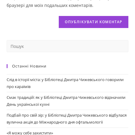
браузері для моїх подальших коментарів.
Останні Новини
Слід в історії міста: у Бібліотеці Дмитра Чижевського говорили
про караїмів
Смак традицій: як у Бібліотеці Дмитра Чижевського відзначили
День української кухні
Подбай про свій зір: у Бібліотеці Дмитра Чижевського відбулася
вулична акція до Міжнародного дня офтальмології
«Я можу себе захистити»