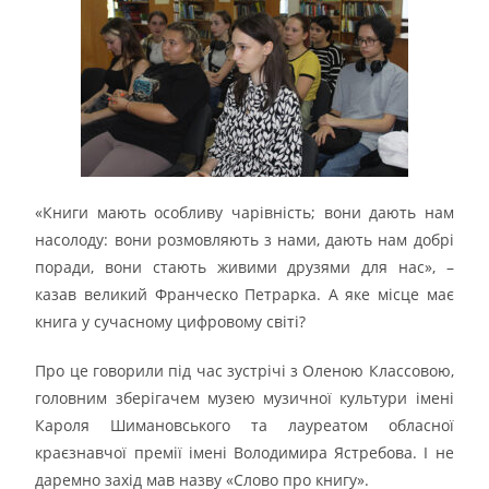
«Книги мають особливу чарівність; вони дають нам
насолоду: вони розмовляють з нами, дають нам добрі
поради, вони стають живими друзями для нас», –
казав великий Франческо Петрарка. А яке місце має
книга у сучасному цифровому світі?
Про це говорили під час зустрічі з Оленою Классовою,
головним зберігачем музею музичної культури імені
Кароля Шимановського та лауреатом обласної
краєзнавчої премії імені Володимира Ястребова. І не
даремно захід мав назву «Слово про книгу».