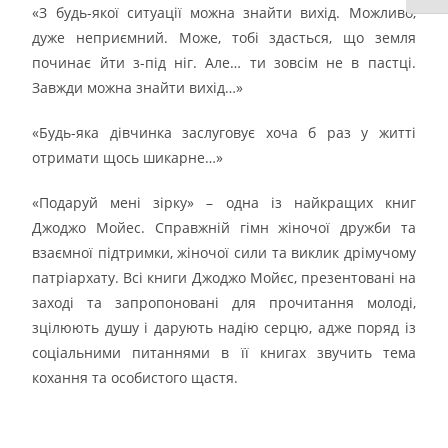
«З будь-якої ситуації можна знайти вихід. Можливо,
дуже неприємний. Може, тобі здасться, що земля
починає йти з-під ніг. Але… ти зовсім не в пастці.
Завжди можна знайти вихід…»
«Будь-яка дівчинка заслуговує хоча б раз у житті
отримати щось шикарне…»
«Подаруй мені зірку» – одна із найкращих книг
Джоджо Мойес. Справжній гімн жіночої дружби та
взаємної підтримки, жіночої сили та виклик дрімучому
патріархату. Всі книги Джоджо Мойєс, презентовані на
заході та запропоновані для прочитання молоді,
зцілюють душу і дарують надію серцю, адже поряд із
соціальними питаннями в її книгах звучить тема
кохання та особистого щастя.