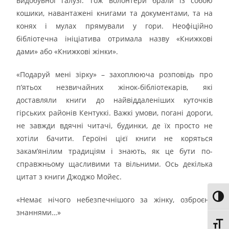
видобувної галузі. Тож волонтери брали із собою
кошики, навантажені книгами та документами, та на
конях і мулах прямували у гори. Неофіційно
бібліотечна ініціатива отримала назву «Книжкові
дами» або «Книжкові жінки».
«Подаруй мені зірку» – захоплююча розповідь про
п’ятьох незвичайних жінок-бібліотекарів, які
доставляли книги до найвіддаленіших куточків
гірських районів Кентуккі. Важкі умови, погані дороги,
не завжди вдячні читачі, будинки, де їх просто не
хотіли бачити. Героїні цієї книги не коряться
закам’янілим традиціям і знають, як це бути по-
справжньому щасливими та вільними. Ось декілька
цитат з книги Джоджо Мойес.
Toggl
«Немає нічого небезпечнішого за жінку, озброєну
знаннями…»
Toggl