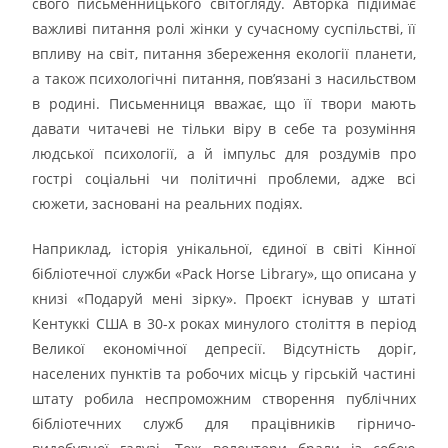
свого письменницького світогляду. Авторка підіймає
важливі питання ролі жінки у сучасному суспільстві, її
впливу на світ, питання збереження екології планети,
а також психологічні питання, пов’язані з насильством
в родині. Письменниця вважає, що її твори мають
давати читачеві не тільки віру в себе та розуміння
людської психології, а й імпульс для роздумів про
гострі соціальні чи політичні проблеми, адже всі
сюжети, засновані на реальних подіях.
Наприклад, історія унікальної, єдиної в світі Кінної
бібліотечної служби «Pack Horse Library», що описана у
книзі «Подаруй мені зірку». Проєкт існував у штаті
Кентуккі США в 30-х роках минулого століття в період
Великої економічної депресії. Відсутність доріг,
населених пунктів та робочих місць у гірській частині
штату робила неспроможним створення публічних
бібліотечних служб для працівників гірничо-