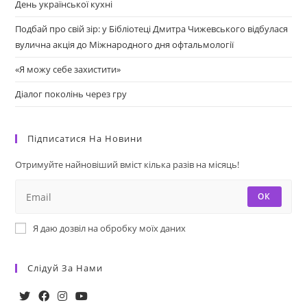
День української кухні
Подбай про свій зір: у Бібліотеці Дмитра Чижевського відбулася
вулична акція до Міжнародного дня офтальмології
«Я можу себе захистити»
Діалог поколінь через гру
Підписатися На Новини
Отримуйте найновіший вміст кілька разів на місяць!
ОК
Я даю дозвіл на обробку моїх даних
Слідуй За Нами