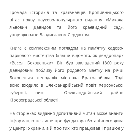
Громада істориків та краєзнавців Кропивницького
вітає появу науково-популярного видання «Микола
Львович Давидов та його краєвидний сад»,
упорядковане Владиславом Сердюком.
Книга є комплексним поглядом на пам’ятку садово-
паркового мистецтва більше відомого, як дендропарк
«Веселі Боковеньки». Він був закладений 1860 року
Давидовим поблизу його родового маєтку на річці
Боковенька неподалік містечка Братолюбівка. Тоді
воно входило в Олександрійський повіт Херсонської
губернії, нині – Олександрійський район
Кіровоградської області.
На сторінках видання допитливий читач може знайти
інформацію не лише про фундатора ботанічного дива
у центрі України, а й про тих, хто працював і працює у