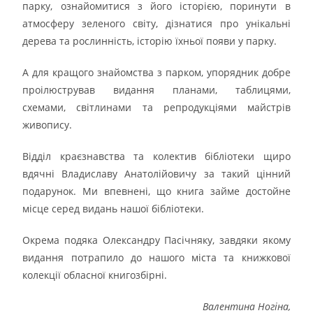
парку, ознайомитися з його історією, поринути в
атмосферу зеленого світу, дізнатися про унікальні
дерева та рослинність, історію їхньої появи у парку.
А для кращого знайомства з парком, упорядник добре
проілюстрував видання планами, таблицями,
схемами, світлинами та репродукціями майстрів
живопису.
Відділ краєзнавства та колектив бібліотеки щиро
вдячні Владиславу Анатолійовичу за такий цінний
подарунок. Ми впевнені, що книга займе достойне
місце серед видань нашої бібліотеки.
Окрема подяка Олександру Пасічняку, завдяки якому
видання потрапило до нашого міста та книжкової
колекції обласної книгозбірні.
Валентина Ногіна,