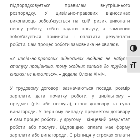
підпорядковується правилам внутрішнього
розпорядку. У цивільно-правових відносинах
виконавець зобов’язується на свій ризик виконати
певну роботу, тобто надати послугу, а замовник
зобов’язується прийняти і оплатити результати
роботи. Сам процес роботи замовника не хвилює.
Toggl
«У цивільно-правових відносинах людина не набуває
Toggl
статусу працівника, тому жодних записів до трудової
книжки не вноситься»,
– додала Олена Хіміч.
У трудовому договорі зазначаються посада, розмір
зарплати, дата початку роботи, у цивільному –
предмет (річ або послуга), строк договору та сума
винагороди. У першому випадку предметом договору
є сам процес роботи, у другому – кінцевий результат
роботи або послуги. Відповідно, оплата має форму
зарплати або винагороди. Є різниця у строках оплати