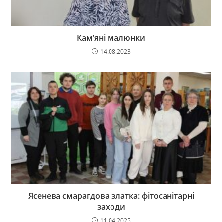
Кам’яні малюнки
14.08.2023
Ясенева смарагдова златка: фітосанітарні
заходи
11.04.2025