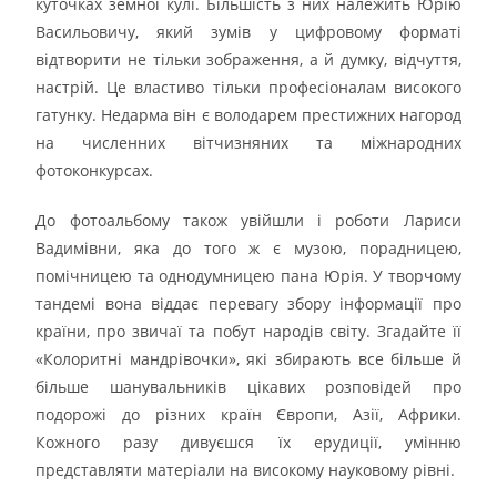
куточках земної кулі. Більшість з них належить Юрію
Васильовичу, який зумів у цифровому форматі
відтворити не тільки зображення, а й думку, відчуття,
настрій. Це властиво тільки професіоналам високого
гатунку. Недарма він є володарем престижних нагород
на численних вітчизняних та міжнародних
фотоконкурсах.
До фотоальбому також увійшли і роботи Лариси
Вадимівни, яка до того ж є музою, порадницею,
помічницею та однодумницею пана Юрія. У творчому
тандемі вона віддає перевагу збору інформації про
країни, про звичаї та побут народів світу. Згадайте її
«Колоритні мандрівочки», які збирають все більше й
більше шанувальників цікавих розповідей про
подорожі до різних країн Європи, Азії, Африки.
Кожного разу дивуєшся їх ерудиції, умінню
представляти матеріали на високому науковому рівні.