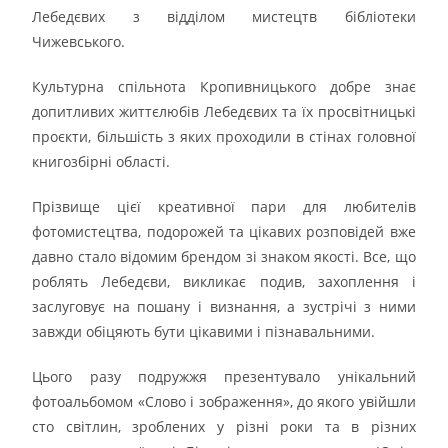
Лебедєвих з відділом мистецтв бібліотеки
Чижевського.
Культурна спільнота Кропивницького добре знає
допитливих життєлюбів Лебедєвих та їх просвітницькі
проєкти, більшість з яких проходили в стінах головної
книгозбірні області.
Прізвище цієї креативної пари для любителів
фотомистецтва, подорожей та цікавих розповідей вже
давно стало відомим брендом зі знаком якості. Все, що
роблять Лебедєви, викликає подив, захоплення і
заслуговує на пошану і визнання, а зустрічі з ними
завжди обіцяють бути цікавими і пізнавальними.
Цього разу подружжя презентувало унікальний
фотоальбомом «Слово і зображення», до якого увійшли
сто світлин, зроблених у різні роки та в різних