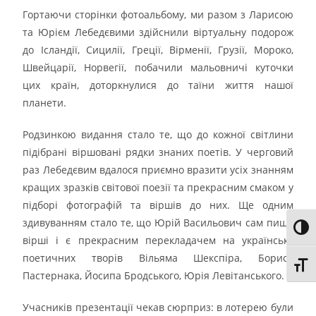
Гортаючи сторінки фотоальбому, ми разом з Ларисою
та Юрієм Лебедєвими здійснили віртуальну подорож
до Ісландії, Сицилії, Греції, Вірменії, Грузії, Мороко,
Швейцарії, Норвегії, побачили мальовничі куточки
цих країн, доторкнулися до таїни життя нашої
планети.
Родзинкою видання стало те, що до кожної світлини
підібрані віршовані рядки знаних поетів. У черговий
раз Лебедєвим вдалося приємно вразити усіх знанням
кращих зразків світової поезії та прекрасним смаком у
підборі фотографій та віршів до них. Ще одним
здивуванням стало те, що Юрій Васильович сам пише
Toggl
вірші і є прекрасним перекладачем на українську
поетичних творів Вільяма Шекспіра, Бориса
Toggl
Пастернака, Йосипа Бродського, Юрія Левітанського.
Учасників презентації чекав сюрприз: в лотерею були