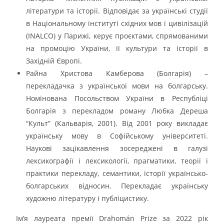
літератури та історії. Відповідає за українські студії
в Національному інституті східних мов і цивілізацій
(INALCO) у Парижі, керує проєктами, спрямованими
на промоцію України, її культури та історії в
Західній Європі.
Райна Христова Камберова (Болгарія) –
перекладачка з української мови на болгарську.
Номінована Посольством України в Республіці
Болгарія з перекладом роману Любка Дереша
“Культ” (Кальварія, 2001). Від 2001 року викладає
українську мову в Софійському університеті.
Наукові зацікавлення зосереджені в галузі
лексикографії і лексикології, прагматики, теорії і
практики перекладу, семантики, історії українсько-
болгарських відносин. Перекладає українську
художню літературу і публіцистику.
Ім’я лауреата премії Drahomán Prize за 2022 рік