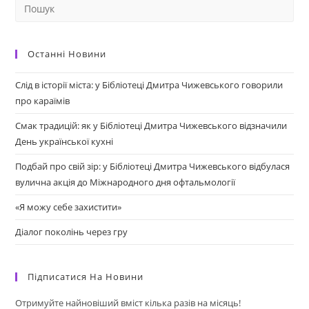
Останні Новини
Слід в історії міста: у Бібліотеці Дмитра Чижевського говорили
про караїмів
Смак традицій: як у Бібліотеці Дмитра Чижевського відзначили
День української кухні
Подбай про свій зір: у Бібліотеці Дмитра Чижевського відбулася
вулична акція до Міжнародного дня офтальмології
«Я можу себе захистити»
Діалог поколінь через гру
Підписатися На Новини
Отримуйте найновіший вміст кілька разів на місяць!