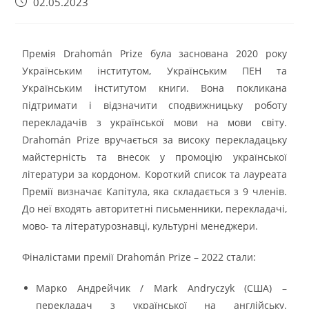
02.05.2023
Премія Drahomán Prize була заснована 2020 року
Українським інститутом, Українським ПЕН та
Українським інститутом книги. Вона покликана
підтримати і відзначити сподвижницьку роботу
перекладачів з української мови на мови світу.
Drahomán Prize вручається за високу перекладацьку
майстерність та внесок у промоцію української
літератури за кордоном. Короткий список та лауреата
Премії визначає Капітула, яка складається з 9 членів.
До неї входять авторитетні письменники, перекладачі,
мово- та літературознавці, культурні менеджери.
Фіналістами премії Drahomán Prize – 2022 стали:
Марко Андрейчик / Mark Andryczyk (США) –
перекладач з української на англійську.