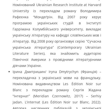
Номінований Ukrainian Research Institute at Harvard
University із перекладом роману Володимира
Рафеєнка “Мондеґрін. Від 2007 року керує
програмою українських студій в Інституті
Гаррімана Колумбійського університету, викладає
українську літературу на кафедрі слов’янських мов і
літератур. Від 2008 року організовує серію “Сучасна
українська література” (Contemporary Ukrainian
Literature Series), яка знайомить аудиторію
Північної Америки з провідними літературними
діячами України.
Ірина Дмитришин/ Iryna Dmytrychyn (Франція) –
перекладачка з української мови на французьку.
Номінована видавництвом Les Édition Noir sur
Blanc з перекладом роману Сергія Жадана
“Інтернат” (Meridian Czernowitz, 2017) – Serhiy
Jadan. L’internat (Les Édition Noir sur Blanc, 2022).
Авторка численних публікацій з української