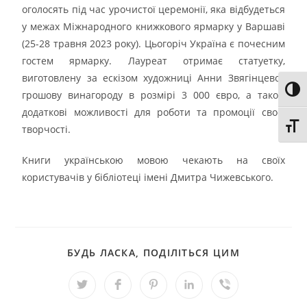
оголосять під час урочистої церемонії, яка відбудеться
у межах Міжнародного книжкового ярмарку у Варшаві
(25-28 травня 2023 року). Цьогоріч Україна є почесним
гостем ярмарку. Лауреат отримає статуетку,
виготовлену за ескізом художниці Анни Звягінцевої,
Toggl
грошову винагороду в розмірі 3 000 євро, а також
додаткові можливості для роботи та промоції своєї
Toggl
творчості.
Книги українською мовою чекають на своїх
користувачів у бібліотеці імені Дмитра Чижевського.
БУДЬ ЛАСКА, ПОДІЛІТЬСЯ ЦИМ