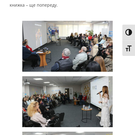
книжка – ще попереду.
Toggl
Toggl