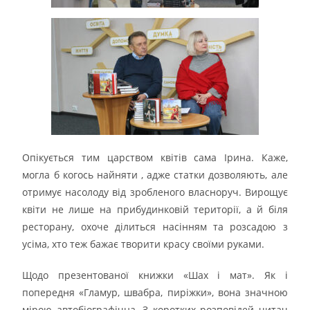
Опікується тим царством квітів сама Ірина. Каже,
могла б когось найняти , адже статки дозволяють, але
отримує насолоду від зробленого власноруч. Вирощує
квіти не лише на прибудинковій території, а й біля
ресторану, охоче ділиться насінням та розсадою з
усіма, хто теж бажає творити красу своїми руками.
Щодо презентованої книжки «Шах і мат». Як і
попередня «Гламур, швабра, пиріжки», вона значною
мірою автобіографічна. З коротких розповідей читач