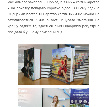
має чимало захоплень. Про одне з них – квітникарство
– на початку повідало коротке відео. В ньому садиба
Оцабриків постає як царство квітів, яким не можна не
захоплюватися. Якби в місті існувало змагання на
кращу садибу, то, здається, сім’я Оцабриків регулярно
посідала б у ньому призові місця.