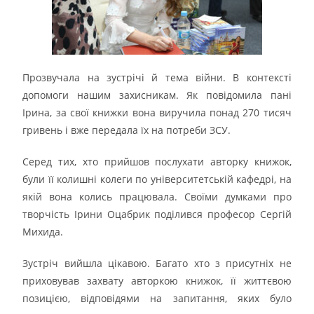
Прозвучала на зустрічі й тема війни. В контексті
допомоги нашим захисникам. Як повідомила пані
Ірина, за свої книжки вона виручила понад 270 тисяч
гривень і вже передала їх на потреби ЗСУ.
Серед тих, хто прийшов послухати авторку книжок,
були її колишні колеги по університетській кафедрі, на
якій вона колись працювала. Своїми думками про
творчість Ірини Оцабрик поділився професор Сергій
Михида.
Зустріч вийшла цікавою. Багато хто з присутніх не
приховував захвату авторкою книжок, її життєвою
позицією, відповідями на запитання, яких було