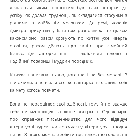
дізнається, яким непростим був шлях авторки до
успіху, як долала труднощі, як складалися стосунки з
рідними, з майбутнім чоловіком. До речі, чоловік
Дмитро присутній у багатьох розповідях, що цілком
закономірно: разом крокують по життю уже чверть
століття, разом дбають про синів, про сімейний
бізнес. Для авторки він – і люблячий чоловік, і
надійний товариш, і мудрий порадник.
Книжка написана цікаво, дотепно і не без моралі. В
ній є чимало повчального, хоч авторка не ставила собі
за мету когось повчати.
Вона не переоцінює свої здібності, тому й не вважає
себе письменницею, а лише авторкою. Однак мріє
про справжнє письменництво, для чого відвідує
літературні курси, читає сучасну літературу і щодня
пише. З цього можна зробити висновок, що головна її