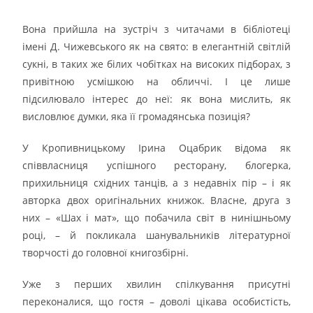
Вона прийшла на зустріч з читачами в бібліотеці
імені Д. Чижевського як на свято: в елегантній світлій
сукні, в таких же білих чобітках на високих підборах, з
привітною усмішкою на обличчі. І це лише
підсилювало інтерес до неї: як вона мислить, як
висловлює думки, яка її громадянська позиція?
У Кропивницькому Ірина Оцабрик відома як
співвласниця успішного ресторану, блогерка,
прихильниця східних танців, а з недавніх пір – і як
авторка двох оригінальних книжок. Власне, друга з
них – «Шах і мат», що побачила світ в нинішньому
році, – й покликала шанувальників літературної
творчості до головної книгозбірні.
Уже з перших хвилин спілкування присутні
переконалися, що гостя – доволі цікава особистість,