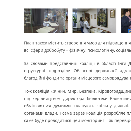
План також містить створення умов для підвищення 
всі сфери добробуту – фізичну, психологічну, соціал
За словами представниці коаліції в області Інги 
структурні підрозділи Обласної державної адміні
благодійні фонди та органи місцевого самоврядуван
Тож коаліція «Жінки. Мир. Безпека. Кіровоградщин
під керівництвом директора бібліотеки Валентин
обмінюються думками, планують спільну діяльні
органами влади. І саме зараз коаліція розробляє п
саме буде проводитися цей моніторинг – як перевір