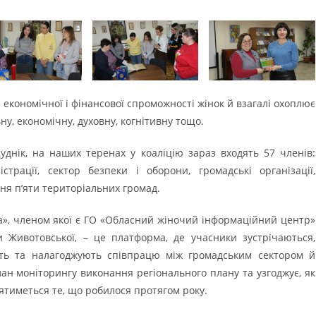
економічної і фінансової спроможності жінок й взагалі охоплює
ьну, економічну, духовну, когнітивну тощо.
Дуднік, на наших теренах у коаліцію зараз входять 57 членів:
страції, сектор безпеки і оборони, громадські організації,
ня п’яти територіальних громад.
а», членом якої є ГО «Обласний жіночий інформаційний центр»
и Животовської, – це платформа, де учасники зустрічаються,
сть та налагоджують співпрацю між громадським сектором й
лан моніторингу виконання регіонального плану та узгоджує, як
ятиметься те, що робилося протягом року.