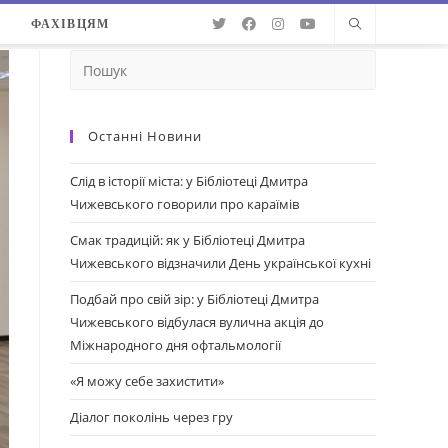
О
ФАХІВЦЯМ
Останні Новини
Слід в історії міста: у Бібліотеці Дмитра
Чижевського говорили про караїмів
Смак традицій: як у Бібліотеці Дмитра
Чижевського відзначили День української кухні
Подбай про свій зір: у Бібліотеці Дмитра
Чижевського відбулася вулична акція до
Міжнародного дня офтальмології
«Я можу себе захистити»
Діалог поколінь через гру