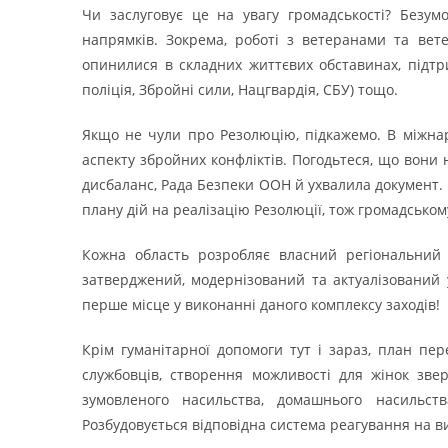
Чи заслуговує це на увагу громадськості? Безум
напрямків. Зокрема, роботі з ветеранами та вете
опинилися в складних життєвих обставинах, підтр
поліція, Збройні сили, Нацгвардія, СБУ) тощо.
Якщо не чули про Резолюцію, підкажемо. В міжна
аспекту збройних конфліктів. Погодьтеся, що вони 
дисбаланс, Рада Безпеки ООН й ухвалила документ. 
плану дій на реалізацію Резолюції, тож громадсько
Кожна область розробляє власний регіональний 
затверджений, модернізований та актуалізований 
перше місце у виконанні даного комплексу заходів!
Крім гуманітарної допомоги тут і зараз, план пе
службовців, створення можливості для жінок зв
зумовленого насильства, домашнього насильств
Розбудовується відповідна система реагування на в