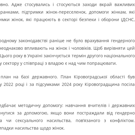
овно. Адже стосувались і стосуються заходи вкрай важливих
ранками, підтримки жінок-переселенок, допомоги жінкам, які
имки жінок, які працюють в секторі безпеки і оборони (ДСНС,
родному законодавстві раніше не було врахування гендерного
неоднаково впливають на жінок і чоловіків. Щоб вирівняти цей
Цього року в Україні закінчується термін другого національного
му сектору у співпраці з владою є над чим попрацювати.
план на базі державного. План Кіровоградської області був
у 2022 році і за підсумками 2024 року Кіровоградщина посіла
редбачає методичну допомогу: навчання вчителів і державних
ернутися за допомогою, якщо вони постраждали від гендерно
а чи сексуального насильства, пов’язаного з конфліктом.
ипадки насильства щодо жінок.