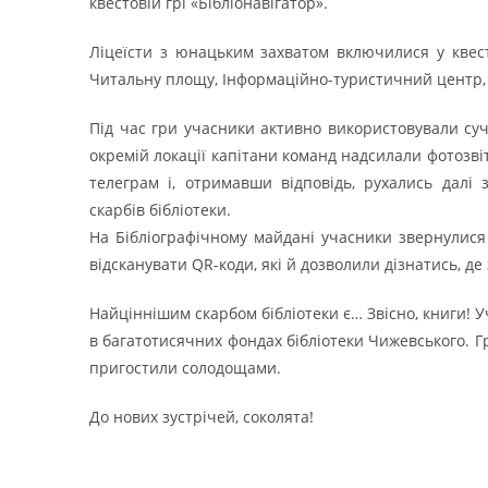
квестовій грі «Бібліонавігатор».
Ліцеїсти з юнацьким захватом включилися у квест
Читальну площу, Інформаційно-туристичний центр,
Під час гри учасники активно використовували суч
окремій локації капітани команд надсилали фотозві
телеграм і, отримавши відповідь, рухались далі
скарбів бібліотеки.
На Бібліографічному майдані учасники звернулися 
відсканувати QR-коди, які й дозволили дізнатись, де
Найціннішим скарбом бібліотеки є… Звісно, книги! 
в багатотисячних фондах бібліотеки Чижевського. Гр
пригостили солодощами.
До нових зустрічей, соколята!