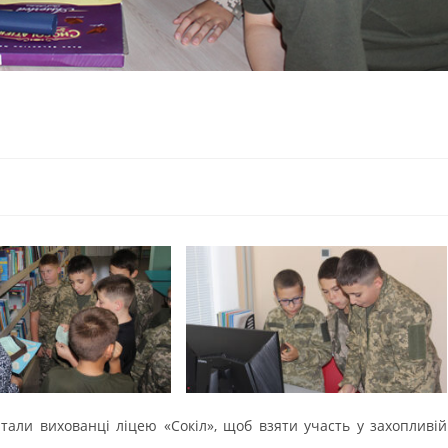
італи вихованці ліцею «Сокіл», щоб взяти участь у захопливій