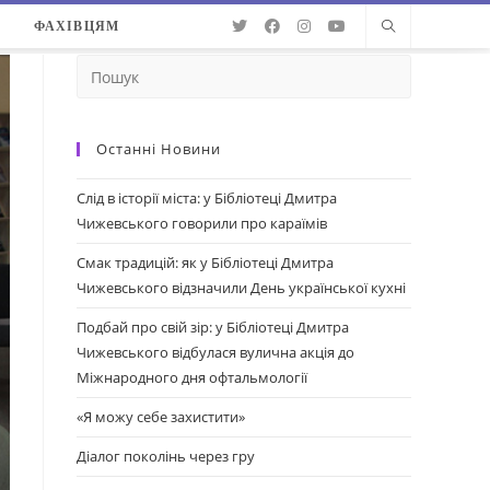
О
ФАХІВЦЯМ
Останні Новини
Слід в історії міста: у Бібліотеці Дмитра
Чижевського говорили про караїмів
Смак традицій: як у Бібліотеці Дмитра
Чижевського відзначили День української кухні
Подбай про свій зір: у Бібліотеці Дмитра
Чижевського відбулася вулична акція до
Міжнародного дня офтальмології
«Я можу себе захистити»
Діалог поколінь через гру