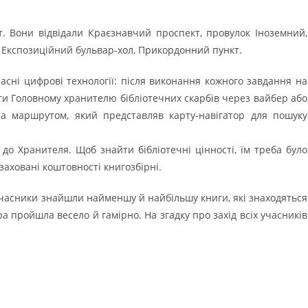
. Вони відвідали Краєзнавчий проспект, провулок Іноземний,
 Експозиційний бульвар-хол, Прикордонний пункт.
асні цифрові технології: після виконання кожного завдання на
ти Головному хранителю бібліотечних скарбів через вайбер або
 за маршрутом, який представляв карту-навігатор для пошуку
до Хранителя. Щоб знайти бібліотечні цінності, їм треба було
 заховані коштовності книгозбірні.
Учасники знайшли найменшу й найбільшу книги, які знаходяться
а пройшла весело й гамірно. На згадку про захід всіх учасників