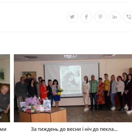
ими
За тиждень до весни і ніч до пекла…