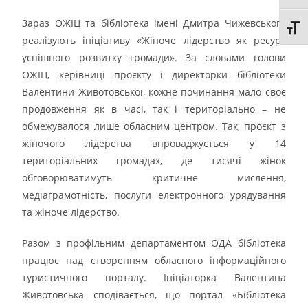
Зараз ОЖІЦ та бібліотека імені Дмитра Чижевського
Toggl
реалізують ініціативу «Жіноче лідерство як ресурс
успішного розвитку громади». За словами голови
ОЖІЦ, керівниці проєкту і директорки бібліотеки
Валентини Животовської, кожне починання мало своє
продовження як в часі, так і територіально – не
обмежувалося лише обласним центром. Так, проєкт з
жіночого лідерства впроваджується у 14
територіальних громадах, де тисячі жінок
обговорюватимуть критичне мислення,
медіаграмотність, послуги електронного урядування
та жіноче лідерство.
Разом з профільним департаментом ОДА бібліотека
працює над створенням обласного інформаційного
туристичного порталу. Ініціаторка Валентина
Животовська сподівається, що портал «Бібліотека