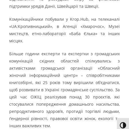
підтримки урядів Данії, Швейцарії та Швеції.
Комунікаційники побували у Krop.Hub, на телеканалі
«UA:Кропивницький», в Агенції «Хмарочос», Музеї
мистецтв, етно-лабораторії «Баба Єлька» та інших
місцях.
Більше години експерти та експертки з громадських
комунікацій східних областей спілкувались з
активістками громадської організації «Обласний
жіночий інформаційний центр» – співробітниками
книгозбірні, які 25 років тому вирішили об’єднатися,
щоб розвивати в Україні громадянське суспільство. За
цей час ОЖІЦ реалізував понад 30 проєктів, які
стосувалися попередження домашнього насильства,
репродуктивного здоров’я, протидії торгівлі людьми,
ґендерної рівності, правової освіти жінок, екології та
інших важливих тем.
Toggl