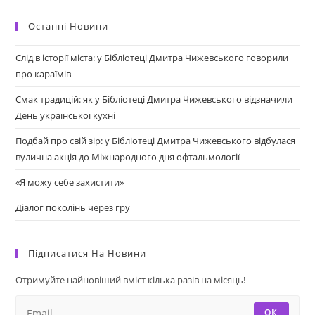
Останні Новини
Слід в історії міста: у Бібліотеці Дмитра Чижевського говорили
про караїмів
Смак традицій: як у Бібліотеці Дмитра Чижевського відзначили
День української кухні
Подбай про свій зір: у Бібліотеці Дмитра Чижевського відбулася
вулична акція до Міжнародного дня офтальмології
«Я можу себе захистити»
Діалог поколінь через гру
Підписатися На Новини
Отримуйте найновіший вміст кілька разів на місяць!
ОК