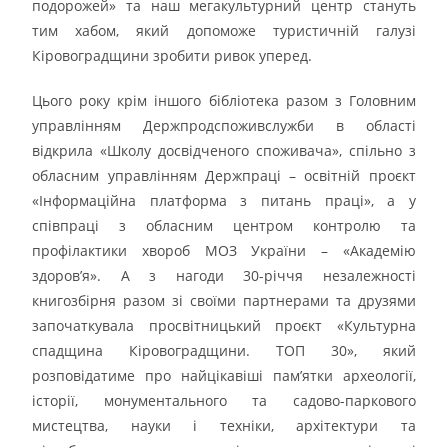
подорожей» та наш мегакультурний центр стануть
тим хабом, який допоможе туристичній галузі
Кіровоградщини зробити ривок уперед.
Цього року крім іншого бібліотека разом з Головним
управлінням Держпродспоживслужби в області
відкрила «Школу досвідченого споживача», спільно з
обласним управлінням Держпраці – освітній проєкт
«Інформаційна платформа з питань праці», а у
співпраці з обласним центром контролю та
профілактики хвороб МОЗ України – «Академію
здоров’я». А з нагоди 30-річчя незалежності
книгозбірня разом зі своїми партнерами та друзями
започаткувала просвітницький проєкт «Культурна
спадщина Кіровоградщини. ТОП 30», який
розповідатиме про найцікавіші пам’ятки археології,
історії, монументального та садово-паркового
мистецтва, науки і техніки, архітектури та