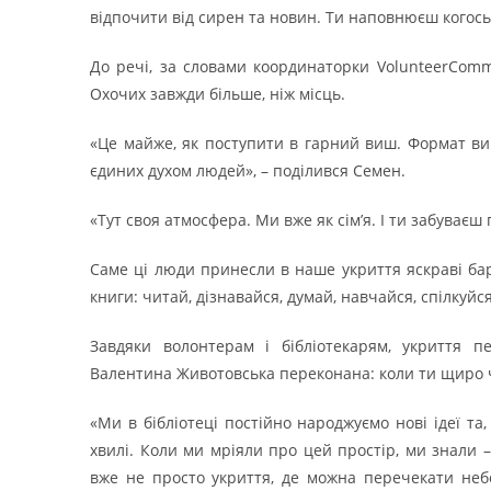
відпочити від сирен та новин. Ти наповнюєш когось
До речі, за словами координаторки VolunteerComm
Охочих завжди більше, ніж місць.
«Це майже, як поступити в гарний виш. Формат вим
єдиних духом людей», – поділився Семен.
«Тут своя атмосфера. Ми вже як сім’я. І ти забуваєш
Саме ці люди принесли в наше укриття яскраві бар
книги: читай, дізнавайся, думай, навчайся, спілкуйся
Завдяки волонтерам і бібліотекарям, укриття п
Валентина Животовська переконана: коли ти щиро чо
«Ми в бібліотеці постійно народжуємо нові ідеї та
хвилі. Коли ми мріяли про цей простір, ми знали –
вже не просто укриття, де можна перечекати неб