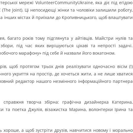
ерської мережі VolunteerCommunityUkraine, яка діє під егідою
C (The Joint). Ці непосидющі жінки та чоловіки залишили роботу,
і та інших містах й приїхали до Кропивницького, щоб влаштувати
я, багато років тому підглянута у айтівців. Майстри нулів та
збори, під час яких вирішуються цікаві та непрості задачі.
робочого марафону» під себе й назвали його вокатоном.
ів, щоб протягом трьох днів реалізувати одночасно вісім (!)
чного укриття на простір, де хочеться жити, а не лише хватися
ловний редактор нашого незмінного інформаційного партнера
 справжня творча збірна: графічна дизайнерка Катерина,
ки та поетка Джулія, візажистка Марина, волонтерки Ірина та
хороше, а щоб зустріти друзів, навчитися новому і морально