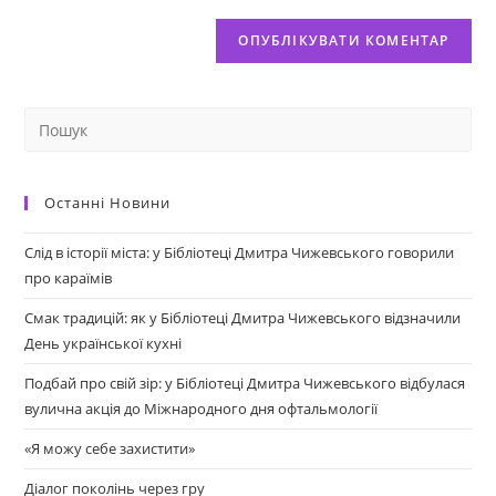
Останні Новини
Слід в історії міста: у Бібліотеці Дмитра Чижевського говорили
про караїмів
Смак традицій: як у Бібліотеці Дмитра Чижевського відзначили
День української кухні
Подбай про свій зір: у Бібліотеці Дмитра Чижевського відбулася
вулична акція до Міжнародного дня офтальмології
«Я можу себе захистити»
Діалог поколінь через гру