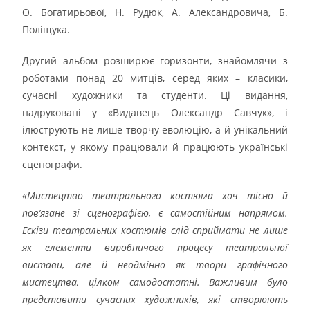
О. Богатирьової, Н. Рудюк, А. Александровича, Б.
Поліщука.
Другий альбом розширює горизонти, знайомлячи з
роботами понад 20 митців, серед яких – класики,
сучасні художники та студенти. Ці видання,
надруковані у «Видавець Олександр Савчук», і
ілюструють не лише творчу еволюцію, а й унікальний
контекст, у якому працювали й працюють українські
сценографи.
«Мистецтво театрального костюма хоч тісно й
пов’язане зі сценографією, є самостійним напрямом.
Ескізи театральних костюмів слід сприймати не лише
як елементи виробничого процесу театральної
вистави, але й неодмінно як твори графічного
мистецтва, цілком самодостатні. Важливим було
представити сучасних художників, які створюють