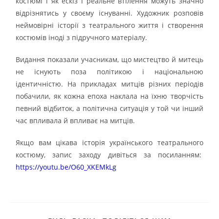
костюмі і як ескіз і реальне втілення можуть значно
відрізнятись у своєму існуванні. Художник розповів
неймовірні історії з театрального життя і створення
костюмів іноді з підручного матеріалу.
Видання показали учасникам, що мистецтво й митець
не існують поза політикою і національною
ідентичністю. На прикладах митців різних періодів
побачили, як кожна епоха наклала на їхню творчість
певний відбиток, а політична ситуація у той чи інший
час впливала й впливає на митців.
Якщо вам цікава історія українського театрального
костюму, запис заходу дивіться за посиланням:
https://youtu.be/O60_XKEMkLg