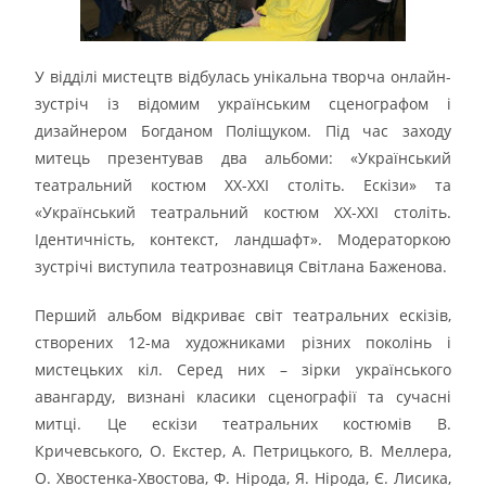
У відділі мистецтв відбулась унікальна творча онлайн-
зустріч із відомим українським сценографом і
дизайнером Богданом Поліщуком. Під час заходу
митець презентував два альбоми: «Український
театральний костюм XХ-XXI століть. Ескізи» та
«Український театральний костюм XX-XXI століть.
Ідентичність, контекст, ландшафт». Модераторкою
зустрічі виступила театрознавиця Світлана Баженова.
Перший альбом відкриває світ театральних ескізів,
створених 12-ма художниками різних поколінь і
мистецьких кіл. Серед них – зірки українського
авангарду, визнані класики сценографії та сучасні
митці. Це ескізи театральних костюмів В.
Кричевського, О. Екстер, А. Петрицького, В. Меллера,
О. Хвостенка-Хвостова, Ф. Нірода, Я. Нірода, Є. Лисика,