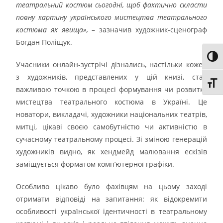
театральний костюм сьогодні, щоб фактично скласти
повну картину українського мистецтва театрального
костюма як явища»,
– зазначив художник-сценограф
Богдан Поліщук.
Toggl
Учасники онлайн-зустрічі дізнались, настільки кожен
з художників, представлених у цій книзі, став
Toggl
важливою точкою в процесі формування чи розвитку
мистецтва театрального костюма в Україні. Це
новатори, викладачі, художники національних театрів,
митці, цікаві своєю самобутністю чи активністю в
сучасному театральному процесі. Зі зміною генерацій
художників видно, як хендмейд малювання ескізів
заміщується форматом комп’ютерної графіки.
Особливо цікаво було фахівцям на цьому заході
отримати відповіді на запитання: як відокремити
особливості української ідентичності в театральному