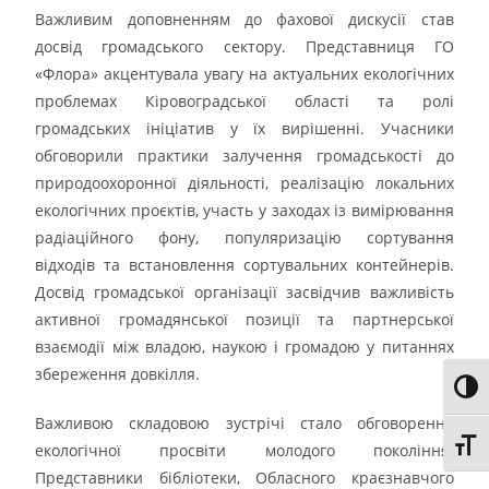
Важливим доповненням до фахової дискусії став
досвід громадського сектору. Представниця ГО
«Флора» акцентувала увагу на актуальних екологічних
проблемах Кіровоградської області та ролі
громадських ініціатив у їх вирішенні. Учасники
обговорили практики залучення громадськості до
природоохоронної діяльності, реалізацію локальних
екологічних проєктів, участь у заходах із вимірювання
радіаційного фону, популяризацію сортування
відходів та встановлення сортувальних контейнерів.
Досвід громадської організації засвідчив важливість
активної громадянської позиції та партнерської
взаємодії між владою, наукою і громадою у питаннях
збереження довкілля.
Toggl
Важливою складовою зустрічі стало обговорення
Toggl
екологічної просвіти молодого покоління.
Представники бібліотеки, Обласного краєзнавчого