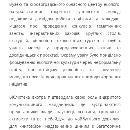
музею та Кіровоградського обласного центру еколого-
натуралістичної творчості учнівської молоді
поділилися досвідом роботи з дітьми та молоддю.
Йшлося про проведення конкурсів, тематичних
занять, інтерактивних заходів, круглих столів,
екскурсій, діяльність екологічних гуртків і клубів,
участь молоді у природоохоронних акціях та
дослідницьких проєктах. Окрему увагу було приділено
формуванню екологічної культури через неформальну
освіту, просвітницьку діяльність та залучення
молодого покоління до практичних природоохоронних
ініціатив.
Бібліотека вкотре підтвердила свою роль відкритого
комунікаційного майданчика, де зустрічаються
представники влади, науковці, освітяни, громадські
активісти та всі небайдужі до майбутнього довкілля.
Для книгозбірні надзвичайно цінним є багаторічне