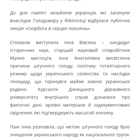
До дня пам’яті мільйонів українців, які загинули
внаслідок Голодомору у бібліотеці відбулася публічна
лекція «Скорбота в серцях поколінь».
Спікером виступила Інна Вівсяна – кандидат
історичних наук, старший науковий співробітник
Музею мистецтв. Інна Анатоліївна висвітлила
причини штучного голоду, політику тоталітарного
режиму щодо українського селянства та наслідки
геноциду, що торкнувся майже кожної української
родини. Курсанти Донецького державного
університету внутрішніх справ дізналися про
фактичні дані, архівні матеріали й задокументовані
свідчення, які підтверджують масштаб злочину.
Пані Інна розповіла, що метою штучного голоду було
знищення українського народу як національної групи.