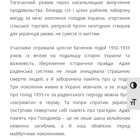
Тогочасний режим через насильницьке вилучення
продовольства, блокаду сіл і цілих районів, заборону
виїзду за межі охопленої голодом України, згортання
сільської торгівлі, репресій проти незгодних створив
для українців умови, не сумісні із життям.
Учасники отримали цілісне бачення подій 1932-1933
років, їх вплив на подальшу історію України та
важливість збереження історичної правди. Адже
радянська система не лише знищувала страшною
смертю людей, а й забороняла пам’ять про ці події.
Toggl
Три покоління живих в Україні мовчали, а за згадку
про голод 1933-го за радянського періоду можна було
«загриміти» в тюрму. Та попри спротив, українці
Toggl
поступово повертали собі пам’ять про трагедію. Адже
пам’ять про Голодомор – це не лише шана мільйонам
невинно загиблим, а й наш обов’язок перед
майбутніми поколіннями.