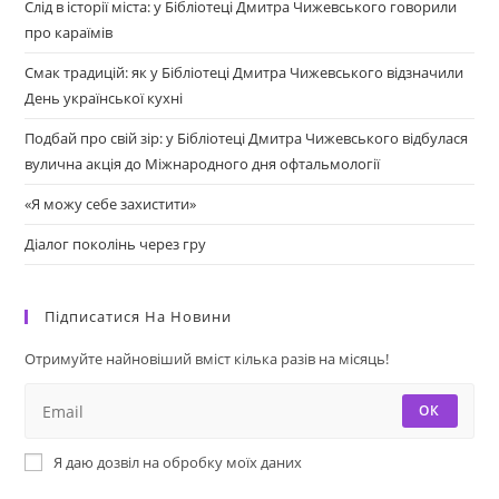
Слід в історії міста: у Бібліотеці Дмитра Чижевського говорили
про караїмів
Смак традицій: як у Бібліотеці Дмитра Чижевського відзначили
День української кухні
Подбай про свій зір: у Бібліотеці Дмитра Чижевського відбулася
вулична акція до Міжнародного дня офтальмології
«Я можу себе захистити»
Діалог поколінь через гру
Підписатися На Новини
Отримуйте найновіший вміст кілька разів на місяць!
ОК
Я даю дозвіл на обробку моїх даних