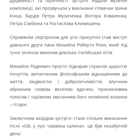
Душевності та ліричності зустрічі надали музичні
композиції, які прозвучали у виконанні співачки Ірини
Кінші, бардів Петра Музиченка, Віктора Коваленка,
Петра Сімійона та Ростислава Климишина.
Справжнім сюрпризом для усіх присутніх став виступ
давнього друга пана Михайла Роберто Рікко, який під
гучні оплески виконав декілька італійських хітів.
Михайло Радкевич просто підкорив слухачів щирістю
почуттів, витонченим філософським відношенням до
життя, людяністю і доброзичливістю, влучним
образним словом, веселою вдачею, проникливим
голосом і чарівним звучанням його незмінної коханки
– гітари.
Заключним акордом зустрічі стало спільне виконання
пісні «Ой, у лузі червона калина». Це був незабутній
день!