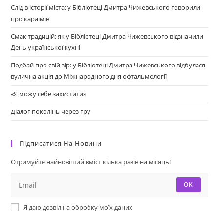
Слід в історії міста: у Бібліотеці Дмитра Чижевського говорили
про караїмів
Смак традицій: як у Бібліотеці Дмитра Чижевського відзначили
День української кухні
Подбай про свій зір: у Бібліотеці Дмитра Чижевського відбулася
вулична акція до Міжнародного дня офтальмології
«Я можу себе захистити»
Діалог поколінь через гру
Підписатися На Новини
Отримуйте найновіший вміст кілька разів на місяць!
ОК
Я даю дозвіл на обробку моїх даних