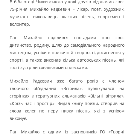
В бібліотеці Чижевського у колі друзів відзначив своє
75-річчя Михайло Радкевич – лікар, поет, художник,
музикант, виконавець власних пісень, спортсмен і
волонтер.
Пан Михайло поділився спогадами про своє
дитинство, родину, шлях до самодіяльного народного
мистецтва, успіхи в поетичній творчості, досягнення у
спорті, а також виконав кілька авторських пісень, які
гості зустріли схвальними оплесками.
Михайло Радкевич вже багато років є членом
творчого об’єднання «Вітрила», публікувався на
сторінках літературних альманахів «Вільні вітрила»,
«Крізь час і простір». Видав книгу поезій, створив на
слова колег по перу низку пісень, які з успіхом
виконує.
Пан Михайло є одним із засновників ГО «Творчі