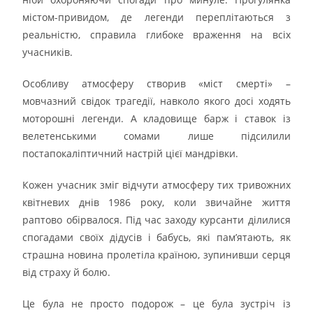
містом-привидом, де легенди переплітаються з
реальністю, справила глибоке враження на всіх
учасників.
Особливу атмосферу створив «міст смерті» –
мовчазний свідок трагедії, навколо якого досі ходять
моторошні легенди. А кладовище барж і ставок із
велетенськими сомами лише підсилили
постапокаліптичний настрій цієї мандрівки.
Кожен учасник зміг відчути атмосферу тих тривожних
квітневих днів 1986 року, коли звичайне життя
раптово обірвалося. Під час заходу курсанти ділилися
спогадами своїх дідусів і бабусь, які пам’ятають, як
страшна новина пролетіла країною, зупинивши серця
від страху й болю.
Це була не просто подорож – це була зустріч із