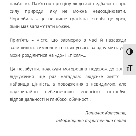
пам’яттю. Пам’яттю про ціну людської недбалості, про
силу природи, яку не можна недооцінювати.
Чорнобиль – це не лише трагічна історія, це урок,
який має запам’ятати кожен.
Прип’ять – місто, що завмерло в часі й назавжди
залишилось символом того, як усього за одну мить усе
Toggl
може розділитися на «до» і «після»…
Toggl
Ця незабутня, подекуди моторошна подорож до зони
відчуження ще раз нагадала: людське життя –
найвища цінність, а поводження з невидимою, але
надзвичайно небезпечною енергією потребує
відповідальності й глибокої обачності.
Паталах Катерина,
Інформаційно-туристичний відділ