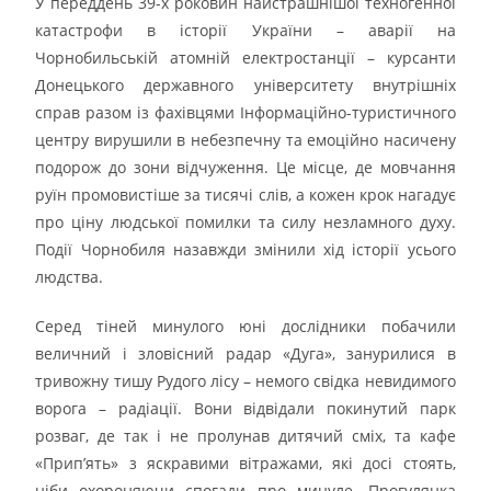
У переддень 39-х роковин найстрашнішої техногенної
катастрофи в історії України – аварії на
Чорнобильській атомній електростанції – курсанти
Донецького державного університету внутрішніх
справ разом із фахівцями Інформаційно-туристичного
центру вирушили в небезпечну та емоційно насичену
подорож до зони відчуження. Це місце, де мовчання
руїн промовистіше за тисячі слів, а кожен крок нагадує
про ціну людської помилки та силу незламного духу.
Події Чорнобиля назавжди змінили хід історії усього
людства.
Серед тіней минулого юні дослідники побачили
величний і зловісний радар «Дуга», занурилися в
тривожну тишу Рудого лісу – немого свідка невидимого
ворога – радіації. Вони відвідали покинутий парк
розваг, де так і не пролунав дитячий сміх, та кафе
«Прип’ять» з яскравими вітражами, які досі стоять,
ніби охороняючи спогади про минуле. Прогулянка