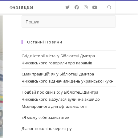
О
ФАХІВЦЯМ
Останні Новини
Слід в історії міста: у Бібліотеці Дмитра
Чижевського говорили про караїмів
Смак традицій: як у Бібліотеці Дмитра
Чижевського відзначили День української кухні
Подбай про свій зір: у Бібліотеці Дмитра
Чижевського відбулася вулична акція до
Міжнародного дня офтальмології
«Я можу себе захистити»
Діалог поколінь через гру