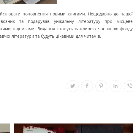
здійснювати поповнення новими книгами. Нещодавно до нашої
евозник та подарував унікальну літературу про місцеве
ськими підписами. Видання стануть важливою частиною фонду
авчої літератури та будуть цікавими для читачів.