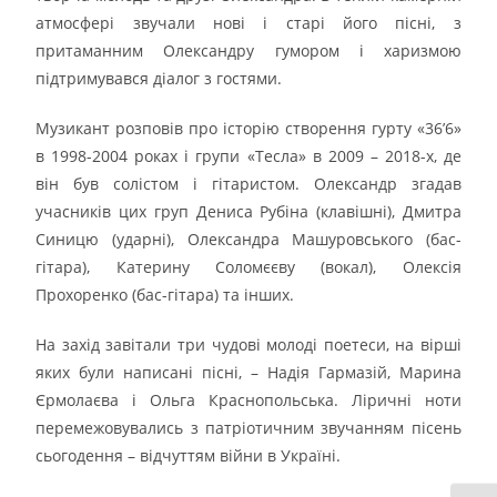
атмосфері звучали нові і старі його пісні, з
притаманним Олександру гумором і харизмою
підтримувався діалог з гостями.
Музикант розповів про історію створення гурту «36’6»
в 1998-2004 роках і групи «Тесла» в 2009 – 2018-х, де
він був солістом і гітаристом. Олександр згадав
учасників цих груп Дениса Рубіна (клавішні), Дмитра
Синицю (ударні), Олександра Машуровського (бас-
гітара), Катерину Соломєєву (вокал), Олексія
Прохоренко (бас-гітара) та інших.
На захід завітали три чудові молоді поетеси, на вірші
яких були написані пісні, – Надія Гармазій, Марина
Єрмолаєва і Ольга Краснопольська. Ліричні ноти
перемежовувались з патріотичним звучанням пісень
сьогодення – відчуттям війни в Україні.