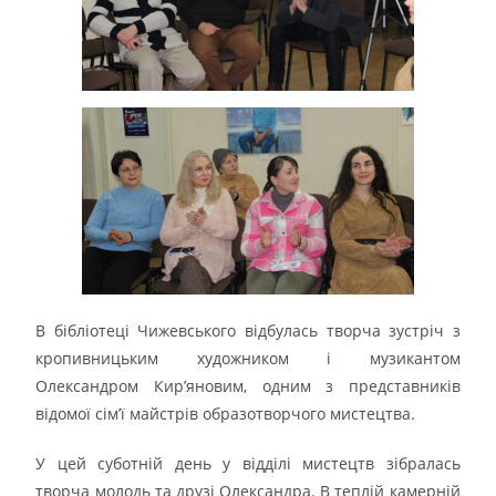
В бібліотеці Чижевського відбулась творча зустріч з
кропивницьким художником і музикантом
Олександром Кир’яновим, одним з представників
відомої сім’ї майстрів образотворчого мистецтва.
У цей суботній день у відділі мистецтв зібралась
творча молодь та друзі Олександра. В теплій камерній