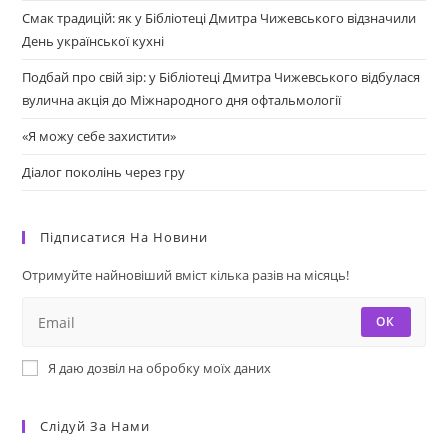
Смак традицій: як у Бібліотеці Дмитра Чижевського відзначили
День української кухні
Подбай про свій зір: у Бібліотеці Дмитра Чижевського відбулася
вулична акція до Міжнародного дня офтальмології
«Я можу себе захистити»
Діалог поколінь через гру
Підписатися На Новини
Отримуйте найновіший вміст кілька разів на місяць!
ОК
Я даю дозвіл на обробку моїх даних
Слідуй За Нами