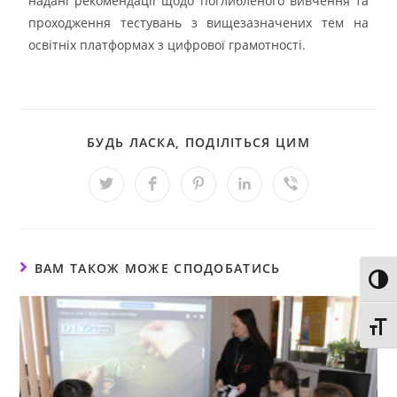
надані рекомендації щодо поглибленого вивчення та
проходження тестувань з вищезазначених тем на
освітніх платформах з цифрової грамотності.
БУДЬ ЛАСКА, ПОДІЛІТЬСЯ ЦИМ
ВАМ ТАКОЖ МОЖЕ СПОДОБАТИСЬ
Toggl
Toggl