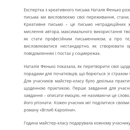
Експертка з креативного письма Наталя Фенько розп
письма ми висловлюємо свої переживання, стани,
Креативне письмо – це письмо нетрадиційних жа
мислення автора, максимального використання творч
як стати професійним письменником, а про те, 
висловлюватися нестандартно, як створювати ор
повідомленнях і постах у соцмережах.
Наталія Фенько показала, як перетворити свої щоде
порадами для початківців, що борються зі страхом 
Для учасників майстер-класу було декілька практ
щоденною практикою. Перше завдання для учасникі
завдання – описати емоцію, не називаючи це слово.
його упізнати. Кожен учасник міг поділитися своїми
роману «Вглиб Кароліни».
Година майстер-класу подарувала кожному учаснику