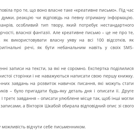
овіла про те, що воно власне таке «креативне письмо». Під час
 думки, реакцію чи відповідь на певну отриману інформацію.
нрів, особливий тип твору, який потребує нестандартного
ості, власної фантазії. Але креативне письмо – це не про те,
як використовувати власну уяву на всі 100 відсотків, як
игінальні речі, як бути небанальним навіть у своїх SMS-
нні записи на тексти, за які не соромно. Експертка поділилися
чистої сторінки і не наважуються написати свою першу книжку.
ичних завдань на розвиток навичок писання, які можуть стати
в – було пригадати будь-яку деталь дня і описати її. Друге
 І третє завдання – описати улюблене місце так, щоб інші могли
 записами, а Вікторія Шкабой обирала відповідний опис зі свого
 можливість відчути себе письменником.