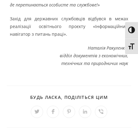
де перетинається особисте та службове!
»
Захід для державних службовців відбувся в межах
реалізації освітнього проєкту «Інформаційний
Toggl
навігатор з питань праці».
Toggl
Наталія Ракуленко,
відділ документів з економічних,
технічних та природничих наук
БУДЬ ЛАСКА, ПОДІЛІТЬСЯ ЦИМ