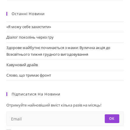
Останні Новини
«Я можу себе захистити»
Діалог поколінь через гру
Здорове майбутнє починається з мами: Вулична акція до
Всесвітнього тижня грудного вигодовування
Кавуновий драйв
Слово, що тримає фронт
Підписатися На Новини
Отримуйте найновіший вміст кілька разів на місяць!
ОК