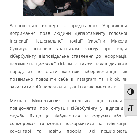
Запрошений експерт – представник Управління
дотримання прав людини Департаменту головної
інспекції Національної поліції України Микола
Сульжук розповів учасникам заходу про види
кібербулінгу, відповідальне ставлення до інформації,
важливість цифрової гігієни, а також надав декілька
порад, як не стати жертвою кіберзлочинців, як
правильно поводити себе в Instagram та TikTok, як
захистити свій персональні дані від зловмисників.
Toggl
Микола Миколайович наголосив, що важливо
повідомляти про ситуації кібербулінгу у відповідні
Toggl
служби. Якщо це відбувається на форумах або в
соцмережах, то можна поскаржитися на публікації,
коментарі та навіть профілі, які поширюють