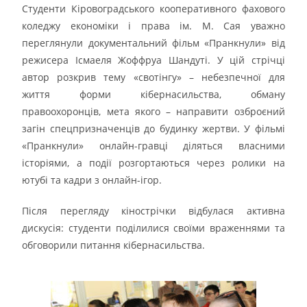
Студенти Кіровоградського кооперативного фахового
коледжу економіки і права ім. М. Сая уважно
переглянули документальний фільм «Пранкнули» від
режисера Ісмаеля Жоффруа Шандуті. У цій стрічці
автор розкрив тему «свотінгу» – небезпечної для
життя форми кібернасильства, обману
правоохоронців, мета якого – направити озброєний
загін спецпризначенців до будинку жертви. У фільмі
«Пранкнули» онлайн-гравці діляться власними
історіями, а події розгортаються через ролики на
ютубі та кадри з онлайн-ігор.
Після перегляду кінострічки відбулася активна
дискусія: студенти поділилися своїми враженнями та
обговорили питання кібернасильства.