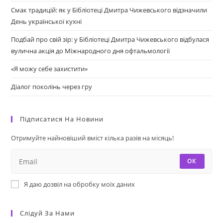
Смак традицій: як у Бібліотеці Дмитра Чижевського відзначили
День української кухні
Подбай про свій зір: у Бібліотеці Дмитра Чижевського відбулася
вулична акція до Міжнародного дня офтальмології
«Я можу себе захистити»
Діалог поколінь через гру
Підписатися На Новини
Отримуйте найновіший вміст кілька разів на місяць!
ОК
Я даю дозвіл на обробку моїх даних
Слідуй За Нами