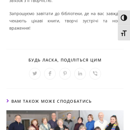
зв’язок з її творчістю.
Запрошуємо завітати до бібліотеки, де на вас завжди
Toggl
чекають цікаві книги, творчі зустрічі та нові
враження!
Toggl
БУДЬ ЛАСКА, ПОДІЛІТЬСЯ ЦИМ
ВАМ ТАКОЖ МОЖЕ СПОДОБАТИСЬ