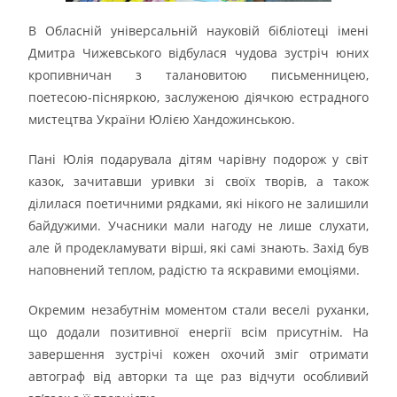
В Обласній універсальній науковій бібліотеці імені
Дмитра Чижевського відбулася чудова зустріч юних
кропивничан з талановитою письменницею,
поетесою-пісняркою, заслуженою діячкою естрадного
мистецтва України Юлією Хандожинською.
Пані Юлія подарувала дітям чарівну подорож у світ
казок, зачитавши уривки зі своїх творів, а також
ділилася поетичними рядками, які нікого не залишили
байдужими. Учасники мали нагоду не лише слухати,
але й продекламувати вірші, які самі знають. Захід був
наповнений теплом, радістю та яскравими емоціями.
Окремим незабутнім моментом стали веселі руханки,
що додали позитивної енергії всім присутнім. На
завершення зустрічі кожен охочий зміг отримати
автограф від авторки та ще раз відчути особливий