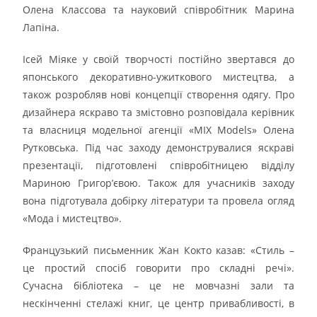
Олена Классова та науковий співробітник Марина
Лапіна.
Ісей Міяке у своїй творчості постійно звертався до
японського декоративно-ужиткового мистецтва, а
також розробляв нові концепції створення одягу. Про
дизайнера яскраво та змістовно розповідала керівник
та власниця модельної агенції «MIX Models» Олена
Рутковська. Під час заходу демонструвалися яскраві
презентації, підготовлені співробітницею відділу
Мариною Григор’євою. Також для учасників заходу
вона підготувала добірку літератури та провела огляд
«Мода і мистецтво».
Французький письменник Жан Кокто казав: «Стиль –
це простий спосіб говорити про складні речі».
Сучасна бібліотека – це не мовчазні зали та
нескінченні стелажі книг, це центр привабливості, в