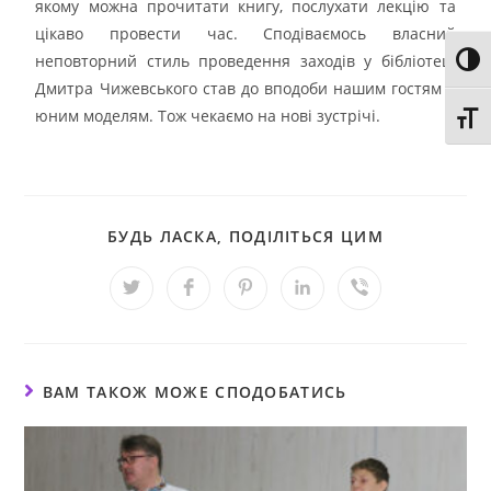
якому можна прочитати книгу, послухати лекцію та
цікаво провести час. Сподіваємось власний
неповторний стиль проведення заходів у бібліотеці
Toggl
Дмитра Чижевського став до вподоби нашим гостям –
юним моделям. Тож чекаємо на нові зустрічі.
Toggl
БУДЬ ЛАСКА, ПОДІЛІТЬСЯ ЦИМ
ВАМ ТАКОЖ МОЖЕ СПОДОБАТИСЬ