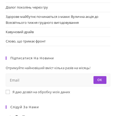
Діалог поколінь через гру
Здорове майбутнє починається з мами: Вулична акція до
Всесвітнього тижня грудного вигодовування
Кавуновий драйв
Слово, що тримає фронт
Підписатися На Новини
Отримуйте найновіший вміст кілька разів на місяць!
ОК
Я даю дозвіл на обробку моїх даних
Слідуй За Нами