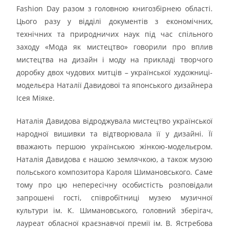
Fashion Day разом з головною книгозбірнею області.
Цього разу у відділі документів з економічних,
технічних та природничих наук під час спільного
заходу «Мода як мистецтво» говорили про вплив
мистецтва на дизайн і моду на прикладі творчого
доробку двох чудових митців – української художниці-
модельєра Наталії Давидової та японського дизайнера
Ісея Міяке.
Наталія Давидова відроджувала мистецтво української
народної вишивки та відтворювала її у дизайні. Її
вважають першою українською жінкою-модельєром.
Наталія Давидова є нашою землячкою, а також музою
польського композитора Кароля Шимановського. Саме
тому про цю непересічну особистість розповідали
запрошені гості, співробітниці музею музичної
культури ім. К. Шимановського, головний зберігач,
лауреат обласної краєзнавчої премії ім. В. Ястребова