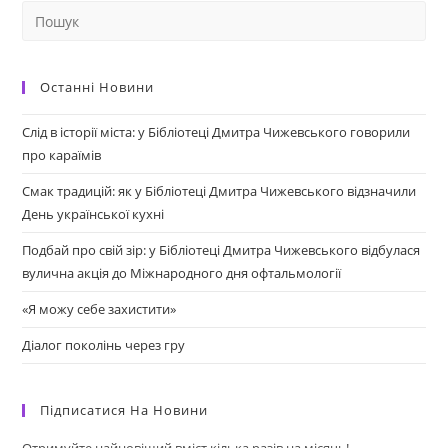
Останні Новини
Слід в історії міста: у Бібліотеці Дмитра Чижевського говорили
про караїмів
Смак традицій: як у Бібліотеці Дмитра Чижевського відзначили
День української кухні
Подбай про свій зір: у Бібліотеці Дмитра Чижевського відбулася
вулична акція до Міжнародного дня офтальмології
«Я можу себе захистити»
Діалог поколінь через гру
Підписатися На Новини