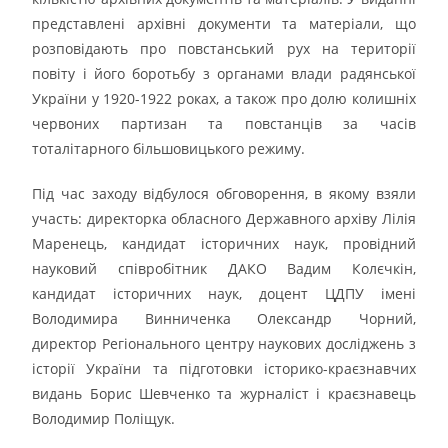
представлені архівні документи та матеріали, що
розповідають про повстанський рух на території
повіту і його боротьбу з органами влади радянської
України у 1920-1922 роках, а також про долю колишніх
червоних партизан та повстанців за часів
тоталітарного більшовицького режиму.
Під час заходу відбулося обговорення, в якому взяли
участь: директорка обласного Державного архіву Лілія
Маренець, кандидат історичних наук, провідний
науковий співробітник ДАКО Вадим Колєчкін,
кандидат історичних наук, доцент ЦДПУ імені
Володимира Винниченка Олександр Чорний,
директор Регіонального центру наукових досліджень з
історії України та підготовки історико-краєзнавчих
видань Борис Шевченко та журналіст і краєзнавець
Володимир Поліщук.