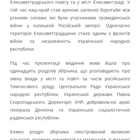
Єлисаветградського повіту та у місті Єлисаветграді. У
той час наш край став ареною запеклої боротьби між
різними силами, які були учасниками громадянської
війни у колишній Російській імперії. Одночасно
територія Єлисаветградщини стала одним з фронтів
війни за незалежність Української народної
республіки.
Під час презентації видання мова йшла про
одинадцять розділів збірника, що розповідають про
зміну влади у місті та повіті за часів російського
Тимчасового уряду, Центральної Ради Української
народної республіки, Української держави Павла
Скоропадського, Директорії УНР, добровольчої армії
генерала Денікіна та Української соціалістичної
радянської республіки.
Кожен розділ збірника ілюстрований великою
кількістю архівних документів та матеріалів. У виданні