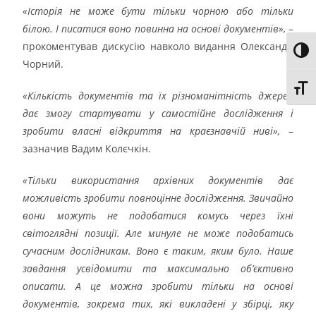
«Історія не може бути тільки чорною або тільки
білою. І писатися воно повинна на основі документів»,
–
прокоментував дискусію навколо видання Олександр
Toggl
Чорний.
Toggl
«Кількість документів та їх різноманітність джерел
дає змогу стартувати у самостійне дослідження і
зробити власні відкриття на краєзнавчій ниві»,
–
зазначив Вадим Колєчкін.
«Тільки використання архівних документів дає
можливість зробити повноцінне дослідження. Звичайно
вони можуть не подобатися комусь через їхні
світоглядні позиції. Але минуле не може подобатись
сучасним дослідникам. Воно є таким, яким було. Наше
завдання усвідомити та максимально об’єктивно
описати. А це можна зробити тільки на основі
документів, зокрема тих, які викладені у збірці, яку