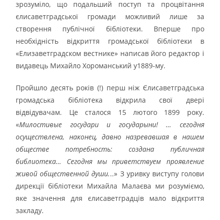
зрозуміло, що подальший поступ та процвітання
єлисаветградської громади можливий лише за
створення публічної бібліотеки. Вперше про
необхідність відкриття громадської бібліотеки в
«Елизаветградском вестнике» написав його редактор і
видавець Михайло Хороманський у1889-му.
Пройшло десять років (!) перш ніж Єлисаветградська
громадська бібліотека відкрила свої двері
відвідувачам. Це сталося 15 лютого 1899 року.
«
Милостивые государи и государыни! … сегодня
осуществлена, наконец, давно назревавшая в нашем
обществе потребность: создана публичная
библиотека… Сегодня мы приветствуем проявление
живой общественной души.
..» З уривку виступу голови
дирекції бібліотеки Михайла Малаєва ми розуміємо,
яке значення для єлисаветградців мало відкриття
закладу.