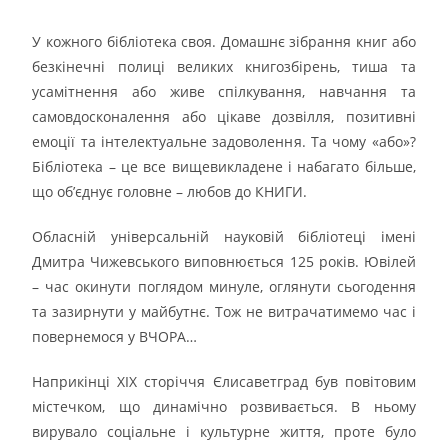
У кожного бібліотека своя. Домашнє зібрання книг або
безкінечні полиці великих книгозбірень, тиша та
усамітнення або живе спілкування, навчання та
самовдосконалення або цікаве дозвілля, позитивні
емоції та інтелектуальне задоволення. Та чому «або»?
Бібліотека – це все вищевикладене і набагато більше,
що об’єднує головне – любов до КНИГИ.
Обласній універсальній науковій бібліотеці імені
Дмитра Чижевського виповнюється 125 років. Ювілей
– час окинути поглядом минуле, оглянути сьогодення
та зазирнути у майбутнє. Тож не витрачатимемо час і
повернемося у ВЧОРА…
Наприкінці XIX сторіччя Єлисаветград був повітовим
містечком, що динамічно розвивається. В ньому
вирувало соціальне і культурне життя, проте було