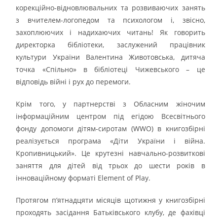
корекційно-відновлювальних та розвиваючих занять
з вчителем-логопедом та психологом і, звісно,
захоплюючих і надихаючих читань! Як говорить
директорка бібліотеки, заслужений працівник
культури України Валентина Животовська, дитяча
точка «Спільно» в бібліотеці Чижевського – це
відповідь війні і рух до перемоги.
Крім того, у партнерстві з Обласним жіночим
інформаційним центром під егідою Всесвітнього
фонду допомоги дітям-сиротам (WWO) в книгозбірні
реалізується програма «Діти України і війна.
Кропивницький». Це крутезні навчально-розвиткові
заняття для дітей від трьох до шести років в
інноваційному форматі Element of Play.
Протягом п’ятнадцяти місяців щотижня у книгозбірні
проходять засідання Батьківського клубу, де фахівці