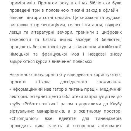
примірників. Протягом року в стінах бібліотеки були
проведені три з половиною тисячі заходів офлайн і
більше півтори сотні онлайн. Це книжкові та художні
виставки з презентаціями, голосні читання, відкриті
лекції та літературні вечори, тренінги з цифрових
технологій та багато інших заходів. В бібліотеці
працюють безкоштовні курси з вивчення англійської,
німецької та французької мов і невдовзі знову
відкриються курси з вивчення польської.
Незмінною популярністю у відвідувачів користуються
проєкти «Школа досвідченого споживача»,
«Інформаційний навігатор з питань праці», Медичний
лекторій. Інтернет-центр бібліотеки запрошує дітей до
клубу «Робототехніки» і разом з дорослими до Клубу
віртуальних мандрівників, а в освітньому просторі
«ChromJunior» вже вдев’яте для тинейджерів
проходить цикл занять зі створення анімованих