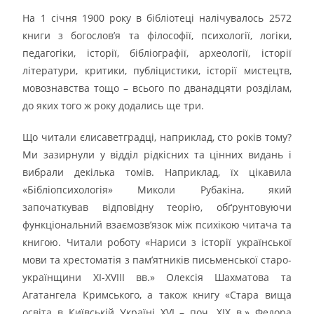
На 1 січня 1900 року в бібліотеці налічувалось 2572
книги з богослов’я та філософії, психології, логіки,
педагогіки, історії, бібліографії, археології, історії
літератури, критики, публіцистики, історії мистецтв,
мовознавства тощо – всього по дванадцяти розділам,
до яких того ж року додались ще три.
Що читали єлисаветградці, наприклад, сто років тому?
Ми зазирнули у відділ рідкісних та цінних видань і
вибрали декілька томів. Наприклад, їх цікавила
«Бібліопсихологія» Миколи Рубакіна, який
започаткував відповідну теорію, обґрунтовуючи
функціональний взаємозв’язок між психікою читача та
книгою. Читали роботу «Нариси з історії української
мови та хрестоматія з пам’ятників письменської старо-
українщини XI-XVIII вв.» Олексія Шахматова та
Агатангела Кримського, а також книгу «Стара вища
освіта в Київській Україні XVI – поч. XIX в.» Федора