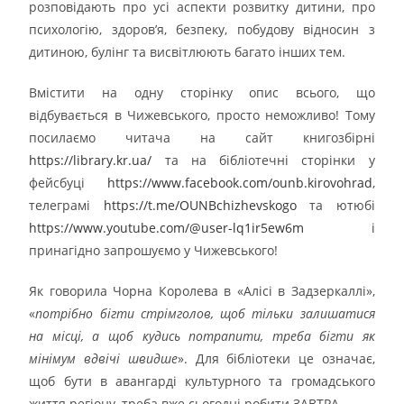
розповідають про усі аспекти розвитку дитини, про
психологію, здоров’я, безпеку, побудову відносин з
дитиною, булінг та висвітлюють багато інших тем.
Вмістити на одну сторінку опис всього, що
відбувається в Чижевського, просто неможливо! Тому
посилаємо читача на сайт книгозбірні
https://library.kr.ua/
та на бібліотечні сторінки у
фейсбуці
https://www.facebook.com/ounb.kirovohrad
,
телеграмі
https://t.me/OUNBchizhevskogo
та ютюбі
https://www.youtube.com/@user-lq1ir5ew6m
і
принагідно запрошуємо у Чижевського!
Як говорила Чорна Королева в «Алісі в Задзеркаллі»,
«
потрібно бігти стрімголов, щоб тільки залишатися
на місці, а щоб кудись потрапити, треба бігти як
мінімум вдвічі швидше
». Для бібліотеки це означає,
щоб бути в авангарді культурного та громадського
життя регіону, треба вже сьогодні робити ЗАВТРА.