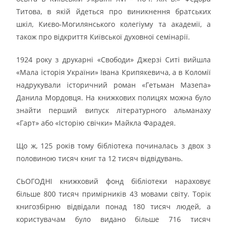
Титова, в якій йдеться про виникнення братських
шкіл, Києво-Могилянського колегіуму та академії, а
також про відкриття Київської духовної семінарії.
1924 року з друкарні «Свободи» Джерзі Ситі вийшла
«Мала історія України» Івана Крипякевича, а в Коломії
надрукували історичний роман «Гетьман Мазепа»
Данила Мордовця. На книжкових полицях можна було
знайти перший випуск літературного альманаху
«Гарт» або «Історію свічки» Майкла Фарадея.
Що ж, 125 років тому бібліотека починалась з двох з
половиною тисяч книг та 12 тисяч відвідувань.
СЬОГОДНІ книжковий фонд бібліотеки нараховує
більше 800 тисяч примірників 43 мовами світу. Торік
книгозбірню відвідали понад 180 тисяч людей, а
користувачам було видано більше 716 тисяч