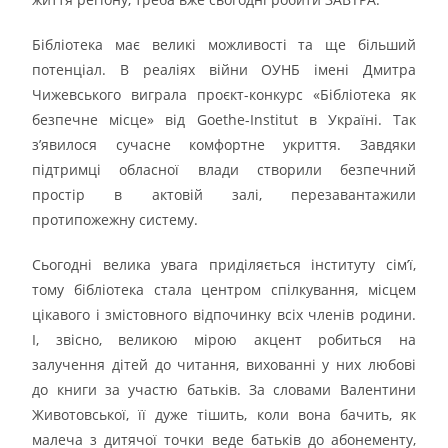
Бібліотека має великі можливості та ще більший
потенціал. В реаліях війни ОУНБ імені Дмитра
Чижевського виграла проєкт-конкурс «Бібліотека як
безпечне місце» від Goethe-Institut в Україні. Так
з’явилося сучасне комфортне укриття. Завдяки
підтримці обласної влади створили безпечний
простір в актовій залі, перезавантажили
протипожежну систему.
Сьогодні велика увага приділяється інституту сім’ї,
тому бібліотека стала центром спілкування, місцем
цікавого і змістовного відпочинку всіх членів родини.
І, звісно, великою мірою акцент робиться на
залучення дітей до читання, вихованні у них любові
до книги за участю батьків. За словами Валентини
Животовської, її дуже тішить, коли вона бачить, як
малеча з дитячої точки веде батьків до абонементу,