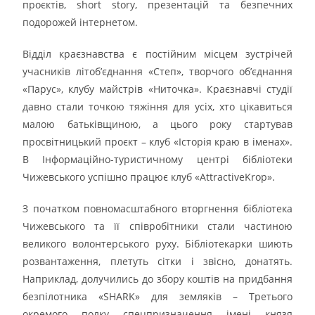
проєктів, short story, презентацій та безпечних
подорожей інтернетом.
Відділ краєзнавства є постійним місцем зустрічей
учасників літоб’єднання «Степ», творчого об’єднання
«Парус», клубу майстрів «Ниточка». Краєзнавчі студії
давно стали точкою тяжіння для усіх, хто цікавиться
малою батьківщиною, а цього року стартував
просвітницький проєкт – клуб «Історія краю в іменах».
В Інформаційно-туристичному центрі бібліотеки
Чижевського успішно працює клуб «AttractiveKrop».
З початком повномасштабного вторгнення бібліотека
Чижевського та її співробітники стали частиною
великого волонтерського руху. Бібліотекарки шиють
розвантаження, плетуть сітки і звісно, донатять.
Наприклад, долучились до збору коштів на придбання
безпілотника «SHARK» для земляків – Третього
окремого полку спецпризначення імені князя