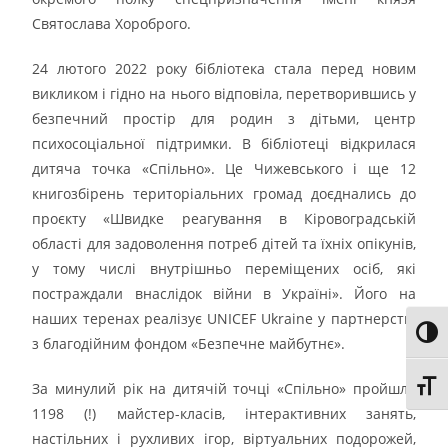
Святослава Хороброго.
24 лютого 2022 року бібліотека стала перед новим
викликом і гідно на нього відповіла, перетворившись у
безпечний простір для родин з дітьми, центр
психосоціальної підтримки. В бібліотеці відкрилася
дитяча точка «Спільно». Це Чижевського і ще 12
книгозбірень територіальних громад доєднались до
проєкту «Швидке реагування в Кіровоградській
області для задоволення потреб дітей та їхніх опікунів,
у тому числі внутрішньо переміщених осіб, які
постраждали внаслідок війни в Україні». Його на
наших теренах реалізує UNICEF Ukraine у партнерстві
Toggl
з благодійним фондом «Безпечне майбутнє».
Toggl
За минулий рік на дитячій точці «Спільно» пройшло
1198 (!) майстер-класів, інтерактивних занять,
настільних і рухливих ігор, віртуальних подорожей,