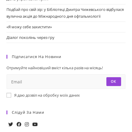
Подбай про свій зір: у Бібліотеці Дмитра Чижевського відбулася
вулична акція до Міжнародного дня офтальмології
«Я можу себе захистити»
Діалог поколінь через гру
Підписатися На Новини
Отримуйте найновіший вміст кілька разів на місяць!
ОК
Я даю дозвіл на обробку моїх даних
Слідуй За Нами