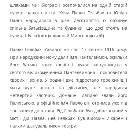
шляхами, чиї біографії розпочалися на одній старій
вулиці нашого міста. Хоча Павло Гельбах та Юліан
Паніч народилися в різні десятиліття, їх об’єднує
спільна батьківщина та будинки, що досі стоять на
вулиці Шульгіних (колишній Миргородській).
Павло Гельбах з’явився на світ 17 квітня 1916 року.
При народженні йому дали ім’я Пантелеймон, оскільки
його батько тяжко хворів і шукав заступництва у
святого великомученика Пантелеймона – покровителя
хворих і воїнів. У родині вже підростало троє синів, і
мати дуже чекала на дівчинку, але народився
четвертий хлопчик. Домашні лагідно звали його
Палюською, а офіційне ім’я Павло він отримав уже під
час запису до школи. Рід Гельбахів був добре знаний у
місті: дід Павла, Лев Гельбах, був відомим лікарем і
палким шанувальником театру.