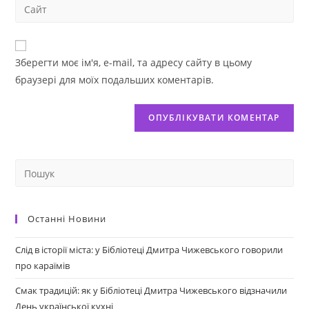
Зберегти моє ім'я, e-mail, та адресу сайту в цьому
браузері для моїх подальших коментарів.
Останні Новини
Слід в історії міста: у Бібліотеці Дмитра Чижевського говорили
про караїмів
Смак традицій: як у Бібліотеці Дмитра Чижевського відзначили
День української кухні