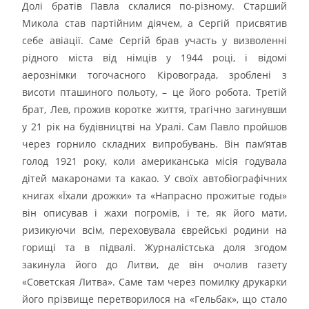
Долі братів Павла склалися по-різному. Старший
Микола став партійним діячем, а Сергій присвятив
себе авіації. Саме Сергій брав участь у визволенні
рідного міста від німців у 1944 році, і відомі
аерознімки тогочасного Кіровограда, зроблені з
висоти пташиного польоту, – це його робота. Третій
брат, Лев, прожив коротке життя, трагічно загинувши
у 21 рік на будівництві на Уралі. Сам Павло пройшов
через горнило складних випробувань. Він пам’ятав
голод 1921 року, коли американська місія годувала
дітей макаронами та какао. У своїх автобіографічних
книгах «Їхали дрожки» та «Напрасно прожитые годы»
він описував і жахи погромів, і те, як його мати,
ризикуючи всім, переховувала єврейські родини на
горищі та в підвалі. Журналістська доля згодом
закинула його до Литви, де він очолив газету
«Советская Литва». Саме там через помилку друкарки
його прізвище перетворилося на «Гельбак», що стало