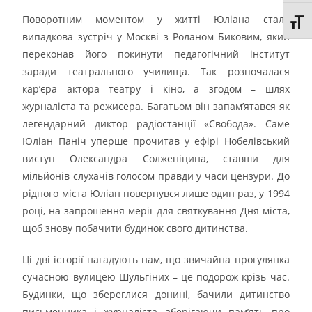
Поворотним моментом у житті Юліана стала
Toggl
випадкова зустріч у Москві з Роланом Биковим, який
переконав його покинути педагогічний інститут
заради театрального училища. Так розпочалася
кар’єра актора театру і кіно, а згодом – шлях
журналіста та режисера. Багатьом він запам’ятався як
легендарний диктор радіостанції «Свобода». Саме
Юліан Паніч уперше прочитав у ефірі Нобелівський
виступ Олександра Солженіцина, ставши для
мільйонів слухачів голосом правди у часи цензури. До
рідного міста Юліан повернувся лише один раз, у 1994
році, на запрошення мерії для святкування Дня міста,
щоб знову побачити будинок свого дитинства.
Ці дві історії нагадують нам, що звичайна прогулянка
сучасною вулицею Шульгіних – це подорож крізь час.
Будинки, що збереглися донині, бачили дитинство
письменника і журналіста, зберігаючи пам’ять про