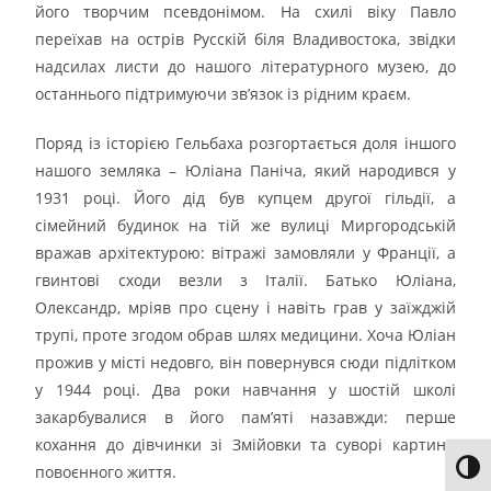
його творчим псевдонімом. На схилі віку Павло
переїхав на острів Русскій біля Владивостока, звідки
надсилах листи до нашого літературного музею, до
останнього підтримуючи зв’язок із рідним краєм.
Поряд із історією Гельбаха розгортається доля іншого
нашого земляка – Юліана Паніча, який народився у
1931 році. Його дід був купцем другої гільдії, а
сімейний будинок на тій же вулиці Миргородській
вражав архітектурою: вітражі замовляли у Франції, а
гвинтові сходи везли з Італії. Батько Юліана,
Олександр, мріяв про сцену і навіть грав у заїжджій
трупі, проте згодом обрав шлях медицини. Хоча Юліан
прожив у місті недовго, він повернувся сюди підлітком
у 1944 році. Два роки навчання у шостій школі
закарбувалися в його пам’яті назавжди: перше
кохання до дівчинки зі Змійовки та суворі картини
Toggl
повоєнного життя.