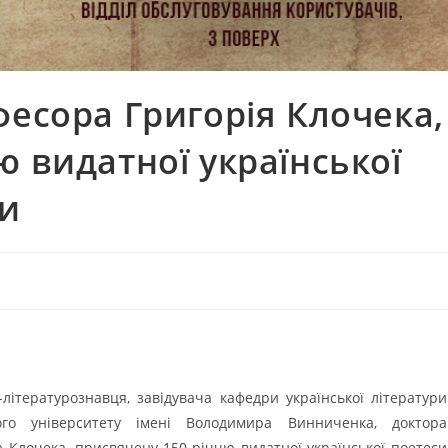
фесора Григорія Клочека,
ю видатної української
ки
літературознавця, завідувача кафедри української літератури
ного університету імені Володимира Винниченка, доктора
 Клочека, присвячену 150-річчю видатної української поетеси