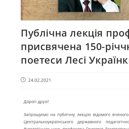
Публічна лекція про
присвячена 150-річч
поетеси Лесі Україн
24.02.2021
Дорогі друзі!
Запрошуємо на публічну лекцію відомого вченого-
Центральноукраїнського державного педагогіч
філологічних наук, професора Григорія Дмитровича