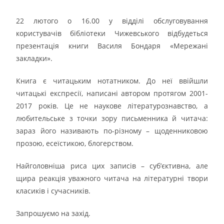
22 лютого о 16.00 у відділі обслуговування
користувачів бібліотеки Чижевського відбудеться
презентація книги Василя Бондаря «Мережані
закладки».
Книга є читацьким нотатником. До неї ввійшли
читацькі експресії, написані автором протягом 2001-
2017 років. Це не наукове літературознавство, а
любительське з точки зору письменника й читача:
зараз його називають по-різному – щоденниковою
прозою, есеїстикою, блогерством.
Найголовніша риса цих записів – суб’єктивна, але
щира реакція уважного читача на літературні твори
класиків і сучасників.
Запрошуємо на захід.