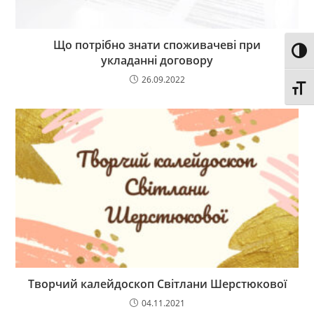
Що потрібно знати споживачеві при
Toggl
укладанні договору
26.09.2022
Toggl
Творчий калейдоскоп Світлани Шерстюкової
04.11.2021