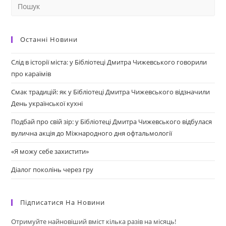
Останні Новини
Слід в історії міста: у Бібліотеці Дмитра Чижевського говорили
про караїмів
Смак традицій: як у Бібліотеці Дмитра Чижевського відзначили
День української кухні
Подбай про свій зір: у Бібліотеці Дмитра Чижевського відбулася
вулична акція до Міжнародного дня офтальмології
«Я можу себе захистити»
Діалог поколінь через гру
Підписатися На Новини
Отримуйте найновіший вміст кілька разів на місяць!