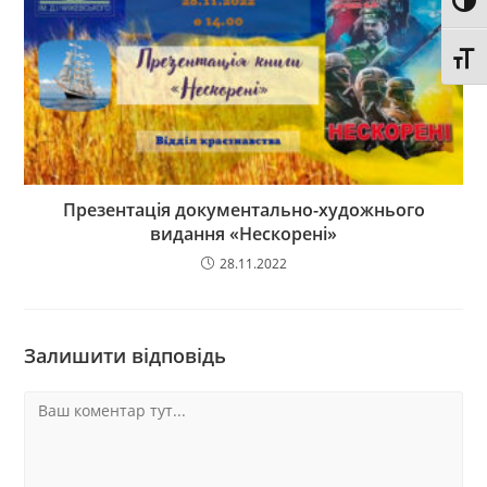
Toggl
Toggl
Презентація документально-художнього
видання «Нескорені»
28.11.2022
Залишити відповідь