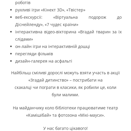
роботів
рухливі ігри «Кінект 3D», «Твістер»
веб-екскурсії: «Віртуальна подорож до
Діснейленду», «7 чудес країни»
інтерактивна відео-вікторина «Вгадай тварин за їх
слідами»
он-лайн ігри на інтерактивній дошці
перегляди фільмів
дизайн-галерея на асфальті
Найбільш сміливі дорослі можуть взяти участь в акції
«Згадай дитинство» – пострибати на
скакалці чи пограти в класики, як робили це, коли
були малими.
На майданчику коло бібліотеки працюватиме театр
«Камішібай» та фотозона «Мікі-мауси».
У нас багато цікавого!