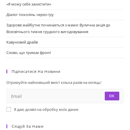
«Я можу себе захистити»
Діалог поколінь через гру
Здорове майбутнє починається з мами: Вулична акція до
Всесвітнього тижня грудного вигодовування
Кавуновий драйв
Слово, що тримає фронт
Підписатися На Новини
Отримуйте найновіший вміст кілька разів на місяць!
ОК
Я даю дозвіл на обробку моїх даних
Слідуй За Нами