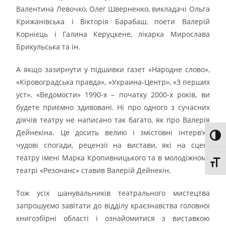
Валентина Левочко, Олег Шверненко, викладачі Ольга
Крижанівська і Вікторія Барабаш, поети Валерій
Корнієць і Галина Керуцкене, лікарка Мирослава
Брикульська та ін.
А якщо зазирнути у підшивки газет «Народне слово»,
«Кіровоградська правда», «Украина-Центр», «З перших
уст», «Ведомости» 1990-х – початку 2000-х років, ви
будете приємно здивовані. Ні про одного з сучасних
діячів театру не написано так багато, як про Валерія
Дейнекіна. Це досить великі і змістовні інтерв’ю,
Toggl
чудові спогади, рецензії на вистави, які на сцені
театру імені Марка Кропивницького та в молодіжному
Toggl
театрі «Резонанс» ставив Валерій Дейнекін.
Тож усіх шанувальників театрального мистецтва
запрошуємо завітати до відділу краєзнавства головної
книгозбірні області і ознайомитися з виставкою