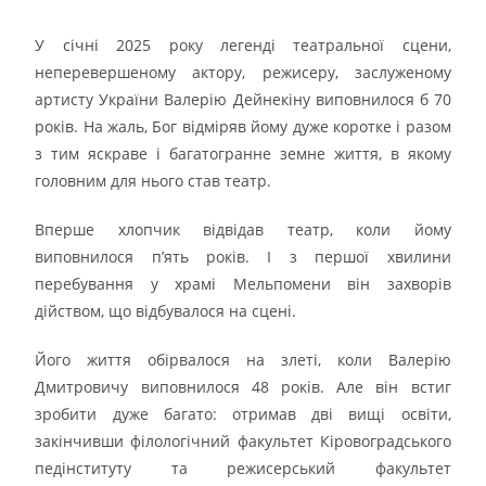
У січні 2025 року легенді театральної сцени,
неперевершеному актору, режисеру, заслуженому
артисту України Валерію Дейнекіну виповнилося б 70
років. На жаль, Бог відміряв йому дуже коротке і разом
з тим яскраве і багатогранне земне життя, в якому
головним для нього став театр.
Вперше хлопчик відвідав театр, коли йому
виповнилося п’ять років. І з першої хвилини
перебування у храмі Мельпомени він захворів
дійством, що відбувалося на сцені.
Його життя обірвалося на злеті, коли Валерію
Дмитровичу виповнилося 48 років. Але він встиг
зробити дуже багато: отримав дві вищі освіти,
закінчивши філологічний факультет Кіровоградського
педінституту та режисерський факультет