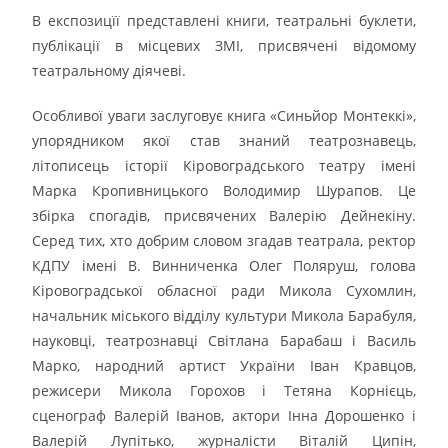
В експозицїї представлені книги, театральні буклети,
публікації в місцевих ЗМІ, присвячені відомому
театральному діячеві.
Особливої уваги заслуговує книга «Синьйор Монтеккі»,
упорядником якої став знаний театрознавець,
літописець історії Кіровоградського театру імені
Марка Кропивницького Володимир Шурапов. Це
збірка спогадів, присвячених Валерію Дейнекіну.
Серед тих, хто добрим словом згадав театрала, ректор
КДПУ імені В. Винниченка Олег Поляруш, голова
Кіровоградської обласної ради Микола Сухомлин,
начальник міського відділу культури Микола Барабуля,
науковці, театрознавці Світлана Барабаш і Василь
Марко, народний артист України Іван Кравцов,
режисери Микола Горохов і Тетяна Корнієць,
сценограф Валерій Іванов, актори Інна Дорошенко і
Валерій Лупітько, журналісти Віталій Ципін,