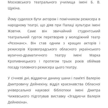
Московського театрального училища імені Б. В.
Щукіна.
Йому судилося бути актором і помічником режисера в
народному театрі, що діяв при Палаці культури імені
Жовтня. Саме він звичайний студентський
театральний гурток перетворив у молодіжний театр
«Резонанс». Він став одним з кращих акторів і
режисерів Кіровоградського обласного українського
музично-драматичного театру імені Марка
Кропивницького і протягом трьох років обіймав
посаду головного режисера цього театру.
У січневі дні, віддаючи данину шани і пам’яті Валерію
Дмитровичу Дейнекіну, відділ краєзнавства Обласної
універсальної наукової бібліотеки імені Дмитра
Чижевського підготував виставку «Згадуючи Валерія
Дейнекіна».