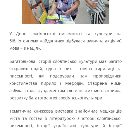
У День слов’янської писемності та культури на
бібліотечному майданчику відбулася вулична акція «Є
мова – є нація».
Багатовікова історія слов’янської культури має багато
яскравих подій, одна з них – поява кирилиці та
писемності, які подарували нам проповідники
християнства Кирило і Мефодій. Створена ними
азбука стала фундаментом слов’янських мов, сприяла
розвитку багатогранної словֹ’янської культури.
Тематична книжкова виставка знайомила мешканців
міста та гостей з літературою з історії слов’янської
писемності, історії української культури й історії