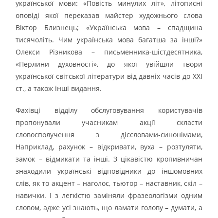
української мови: «Повість минулих літ», літописні
оповіді якої переказав майстер художнього слова
Віктор Близнець; «Українська мова – спадщина
тисячоліть. Чим українська мова багатша за інші?»
Олекси Різникова – письменника-шістдесятника,
«Перлини духовності», до якої увійшли твори
української світської літератури від давніх часів до XXI
ст., а також інші видання.
Фахівці відділу обслуговування користувачів
пропонували учасникам акції скласти
словосполучення з дієсловами-синонімами,
Наприклад, рахунок – відкривати, вуха – розтуляти,
замок – відмикати та інші. З цікавістю кропивничан
знаходили українські відповідники до іншомовних
слів, як то акцент – наголос, тьютор – наставник, скіл –
навички. І з легкістю заміняли фразеологізми одним
словом, адже усі знають, що ламати голову – думати, а