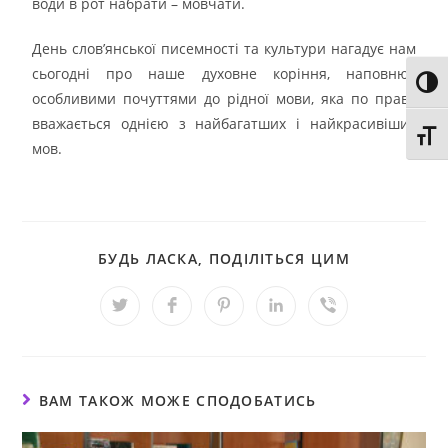
води в рот набрати – мовчати.
День слов’янської писемності та культури нагадує нам
сьогодні про наше духовне коріння, наповнює
Toggl
особливими почуттями до рідної мови, яка по праву
вважається однією з найбагатших і найкрасивіших
Toggl
мов.
БУДЬ ЛАСКА, ПОДІЛІТЬСЯ ЦИМ
ВАМ ТАКОЖ МОЖЕ СПОДОБАТИСЬ