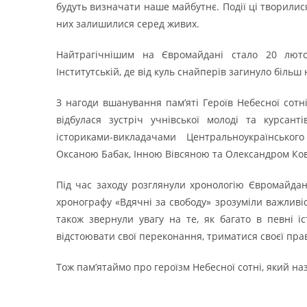
будуть визначати наше майбутнє. Події ці творили
них залишилися серед живих.
Найтрагічнішим на Євромайдані стало 20 люто
Інститутській, де від куль снайперів загинуло більш
З нагоди вшанування пам’яті Героїв Небесної сотні
відбулася зустріч учнівської молоді та курсан
істориками-викладачами Центральноукраїнсько
Оксаною Бабак, Інною Вівсяною та Олександром Ко
Під час заходу розглянули хронологію Євромайдану 
хронографу «Вдячні за свободу» зрозуміли важливіс
також звернули увагу на те, як багато в певні і
відстоювати свої переконання, триматися своєї пра
Тож пам’ятаймо про героїзм Небесної сотні, який на