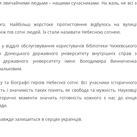
ся звичайними людьми – нашими сучасниками. На жаль, не всі з
го. Найбільш жорстоке протистояння відбулось на вулиці
 ніж пів сотні людей. Їх стали називати Небесною сотнею.
 у відділі обслуговування користувачів бібліотеки Чижевського
тів Донецького державного університету внутрішніх справ з
го державного університету імені Володимира Винниченка
вальковим.
та біографії героїв Небесної сотні. Всі учасники історичного
ть і значимість таких понять, як свобода та мужність. Науковці
сторичні моменти значить готовність кожного з нас до кінця
вди.
завжди залишиться в серцях українців.