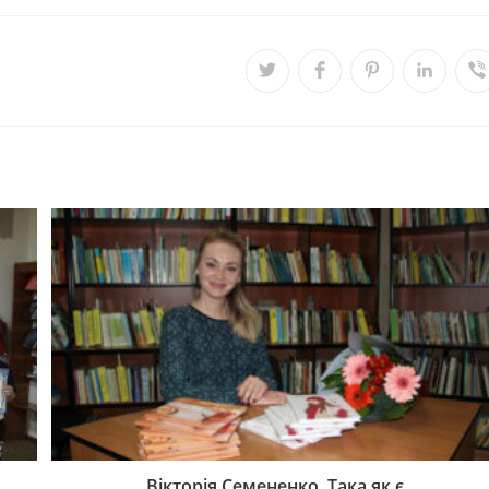
Вікторія Семененко. Така як є